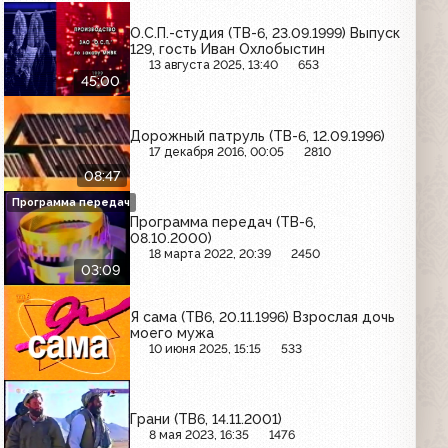
О.С.П.-студия (ТВ-6, 23.09.1999) Выпуск
129, гость Иван Охлобыстин
13 августа 2025, 13:40
653
45:00
Дорожный патруль (ТВ-6, 12.09.1996)
17 декабря 2016, 00:05
2810
08:47
Программа передач
Программа передач (ТВ-6,
08.10.2000)
18 марта 2022, 20:39
2450
03:09
Я сама (ТВ6, 20.11.1996) Взрослая дочь
моего мужа
10 июня 2025, 15:15
533
Грани (ТВ6, 14.11.2001)
8 мая 2023, 16:35
1476