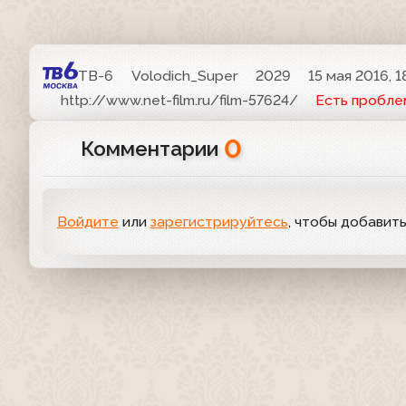
ТВ-6
Volodich_Super
2029
15 мая 2016, 1
http://www.net-film.ru/film-57624/
Есть пробле
0
Комментарии
Войдите
или
зарегистрируйтесь
, чтобы добавит