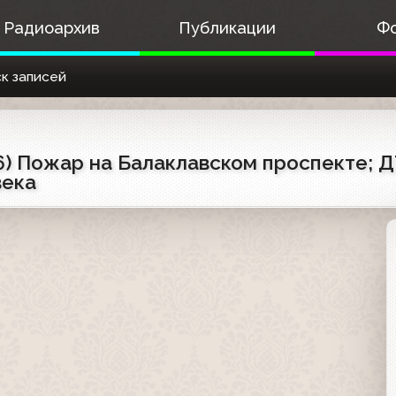
Радиоархив
Публикации
Ф
к записей
96) Пожар на Балаклавском проспекте; 
века