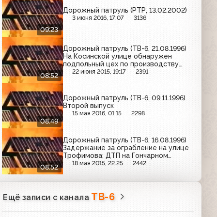
Дорожный патруль (РТР, 13.02.2002)
3 июня 2016, 17:07
3136
09:23
Дорожный патруль (ТВ-6, 21.08.1996)
На Косинской улице обнаружен
подпольный цех по производству
спиртных напитков; ДТП на 1-м
22 июня 2015, 19:17
2391
08:52
Варшавском проезде; убийство на
Липецкой улице
Дорожный патруль (ТВ-6, 09.11.1996)
Второй выпуск
15 мая 2016, 01:15
2298
08:49
Дорожный патруль (ТВ-6, 16.08.1996)
Задержание за ограбление на улице
Трофимова; ДТП на Гончарном
проезде; задержание за ограбление
18 мая 2015, 22:25
2442
08:52
квартиры на Осенней улице
ТВ-6
Ещё записи с канала