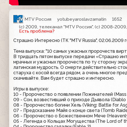
MTV Россия
yotubeyaroslavzamatin
1652
(с) 2009, телеканал "MTV Россия", (с) 2008-200
Есть проблема?
Страшно Интересно (ТК "MTV Russia", 02.06.2009 г
Тема выпуска: "10 самых ужасных пророчеств вирт
В тридцать пятом выпуске передачи «Страшно ин
мрачных и ужасных пророчеств по ту сторону экран
латинская мудрость. О смерти действительно стои
старуха с косой всегда рядом, а очень многое пр
скачивайте. Вам будет страшно и интересно.
Игры в выпуске:
10 - Пророчество о появлении Пожинателей (Mass 
09 - Сон, возвестивший о приходе Дьявола (Diablo 
08 - Пророчество богини Хель (Viking: Battle for As
07 - Предсказание Майя о конце света (Tomb Raide
06 - Пророчество о Божественном Мече (Heavenl
05 - Легенда о Кольцах Могущества (The Lord of th
04 - Пророчество гадалки (Fable 2)