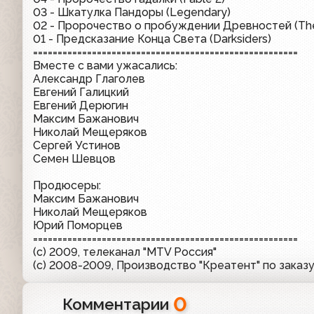
03 - Шкатулка Пандоры (Legendary)
02 - Пророчество о пробуждении Древностей (The
01 - Предсказание Конца Света (Darksiders)
======================================================
Вместе с вами ужасались:
Александр Глаголев
Евгений Галицкий
Евгений Дерюгин
Максим Бажанович
Николай Мещеряков
Сергей Устинов
Семен Шевцов
Продюсеры:
Максим Бажанович
Николай Мещеряков
Юрий Поморцев
======================================================
(с) 2009, телеканал "MTV Россия"
(с) 2008-2009, Производство "Креатент" по заказ
0
Комментарии