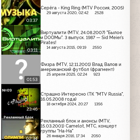
Серёга - King Ring (MTV Россия, 2005)
29 августа 2020, 02:42
2528
03:37
Виртуалити (MTV, 24.08.2007) "Былое
и DOOМы". 3 выпуск. 1987 — Sid Meier’s
Pirates!
14 августа 2015, 09:19
2550
03:11
Физра (MTV, 12.11.2001) Влад Валов и
американский футбол (фрагмент)
25 апреля 2025, 02:24
923
01:53
Страшно Интересно (ТК "MTV Russia",
16.05.2008 года)
18 октября 2024, 20:27
1356
23:46
Рекламный блок
Рекламный блок и анонсы (MTV,
15.03.2001) Camelot, МТС, концерт
группы "На-На"
26 января 2016, 17:34
2050
02:34