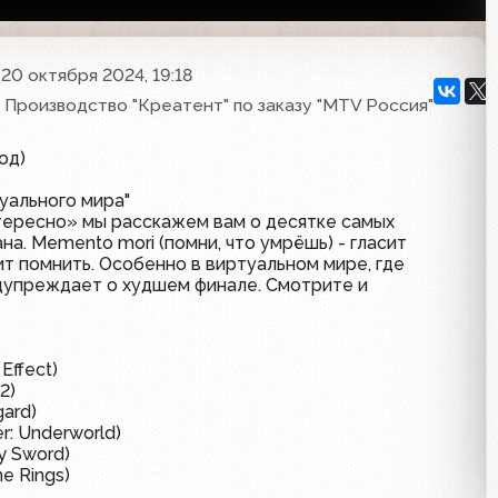
20 октября 2024, 19:18
9, Производство "Креатент" по заказу "MTV Россия"
од)
уального мира"
тересно» мы расскажем вам о десятке самых
а. Memento mori (помни, что умрёшь) - гласит
т помнить. Особенно в виртуальном мире, где
едупреждает о худшем финале. Смотрите и
Effect)
2)
gard)
r: Underworld)
y Sword)
e Rings)