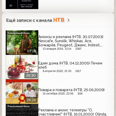
НТВ
Ещё записи с канала
Рекламный блок
Анонсы и реклама (НТВ, 30.07.2003)
Nescafe, Sunsilk, Whiskas, Ace,
Бочкарёв, Peugeot, Джинс, Indesit,
Lenor, Chappi
13 января 2015, 13:14
2367
07:18
Едим дома (НТВ, 04.12.2005) Печем
хлеб
8 апреля 2022, 21:33
1617
26:30
Повара и поварята (НТВ, 25.06.2009)
15 октября 2025, 22:56
308
26:24
Рекламный блок
Реклама и анонс телеигры "О,
счастливчик!" (НТВ, 16.01.2000) Olinda,