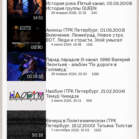
История рока (Пятый канал, 05.06.2009)
История группы QUEEN
29 января 2026, 21:32
240
14:51
Анонсы (ТРК Петербург, 01.06.2003)
Включение. Ленинград, Новое утро,
ВОТ, Люди и страсти, Злой умысел
4 июля 2024, 16:48
1181
02:30
Парад парадов (5 канал, 1996) Валерий
Леонтьев - альбом “По дороге в
Голливуд”
29 января 2024, 22:20
1282
01:19:37
Наобум (ТРК Петербург, 21.02.2004)
Темур Чхеидзе
3 июня 2025, 20:11
559
Вечера в Политехническом (ТРК
Петербург, 18.12.2000) Татьяна Толстая
7 сентября 2022, 15:03
1522
50:18