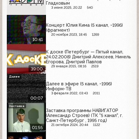
Гладковым
3 июня 2025, 20:22
540
Концерт Юлия Кима (5 канал, ~1996)
(фрагмент)
20 ноября 2023, 18:45
1269
10:41
К доске (Петербург — Пятый канал,
24.02.2008) Дмитрий Алексеев, Нинель
Егорова, Дмитрий Павлов
29 января 2015, 08:16
2519
39:00
Далее
Далее в эфире (5 канал, ~1996)
Информ-ТВ
3 февраля 2022, 03:43
2011
00:07
Заставка
Заставка программы НАВИГАТОР
(Александр Строев) (ТК "5 канал", г.
Санкт-Петербург , 1995 год)
21 октября 2024, 20:44
1122
01:55