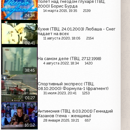
Полёт над гнездом глухаря (ТВЦ,
2000) Борис Бурда
14 марта 2015, 19:35
2139
24:34
Кухня (ТВЦ, 24.01.2003) Любаша - Снег
падает на всех
11 августа 2020, 18:05
2154
02:41
На самом деле (ТВЦ, 27.12.1998)
4 августа 2022, 18:34
1420
38:45
Спортивный экспресс (ТВЦ,
08.10.2000) Формула-1 (фрагмент)
31 июля 2023, 20:41
1253
01:27
Антимония (ТВЦ, 8.03.2001) Геннадий
Хазанов (тема - женщины)
28 января 2025, 19:21
657
16:02