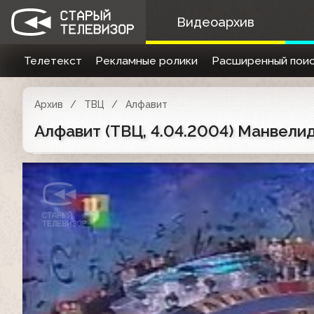
Видеоархив
Телетекст
Рекламные ролики
Расширенный поис
Архив
ТВЦ
Алфавит
Алфавит (ТВЦ, 4.04.2004) Манвелид