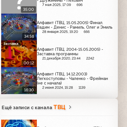
- Дружинины - Пехович
7 мая 2025, 17:09
696
35:00
Алфавит (ТВЦ, 15.05.2005) Финал.
Вадим - Денис - Рамиль, Олег и Эмиль
28 января 2025, 19:20
666
34:58
Заставка
Алфавит (ТВЦ, 2004-15.05.2005) -
Заставка программы
21 декабря 2020, 23:44
2242
00:12
Алфавит (ТВЦ, 14.12.2003)
Легкоступовы - Чаленко - Фрейман
(не с начала)
2 июня 2024, 15:28
1139
16:30
ТВЦ
Ещё записи с канала