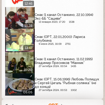
12:46
Смак (1 канал Останкино, 22.10.1994)
Экс-ББ "Сациви"
13 января 2023, 17:20
1538
15:22
Смак (ОРТ, 22.01.2000) Лариса
Голубкина
9 июня 2021, 16:09
2751
13:47
Смак (1 канал Останкино, 11.02.1995)
Владимир Пресняков “Манник”
27 октября 2024, 00:54
1435
10:20
Смак (ОРТ, 15.06.1996) Любовь Полищук
и Сергей Цигаль “Рыбная солянка” (не
до конца)
27 октября 2024, 00:53
1002
05:05