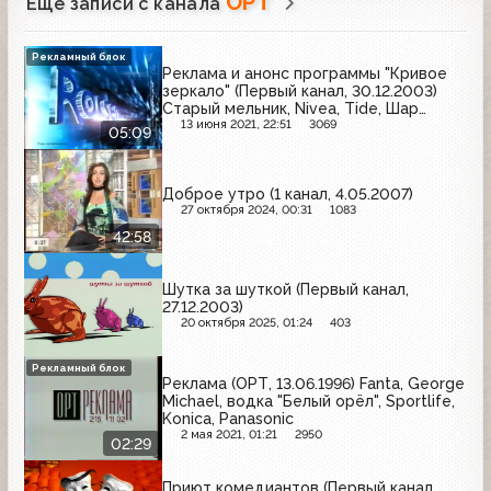
ОРТ
Ещё записи с канала
Рекламный блок
Реклама и анонс программы "Кривое
зеркало" (Первый канал, 30.12.2003)
Старый мельник, Nivea, Tide, Шар
удачи, M&M's, Fairy, Braun Oral-B, Secret,
13 июня 2021, 22:51
3069
05:09
Русский продукт, ТВ Бинго Шоу,
Camay, Bounty, Солодов, Pantene Pro-V
Доброе утро (1 канал, 4.05.2007)
27 октября 2024, 00:31
1083
42:58
Шутка за шуткой (Первый канал,
27.12.2003)
20 октября 2025, 01:24
403
Рекламный блок
Реклама (ОРТ, 13.06.1996) Fanta, George
Michael, водка "Белый орёл", Sportlife,
Konica, Panasonic
2 мая 2021, 01:21
2950
02:29
Приют комедиантов (Первый канал,