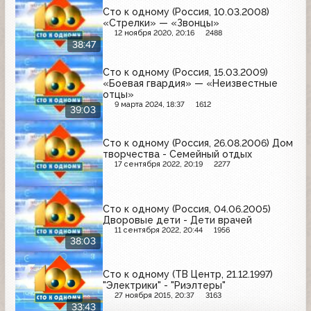
Сто к одному (Россия, 10.03.2008)
«Стрелки» — «Звонцы»
12 ноября 2020, 20:16
2488
38:47
Сто к одному (Россия, 15.03.2009)
«Боевая гвардия» — «Неизвестные
отцы»
9 марта 2024, 18:37
1612
39:03
Сто к одному (Россия, 26.08.2006) Дом
творчества - Семейный отдых
17 сентября 2022, 20:19
2277
Сто к одному (Россия, 04.06.2005)
Дворовые дети - Дети врачей
11 сентября 2022, 20:44
1956
38:03
Сто к одному (ТВ Центр, 21.12.1997)
"Электрики" - "Риэлтеры"
27 ноября 2015, 20:37
3163
33:43