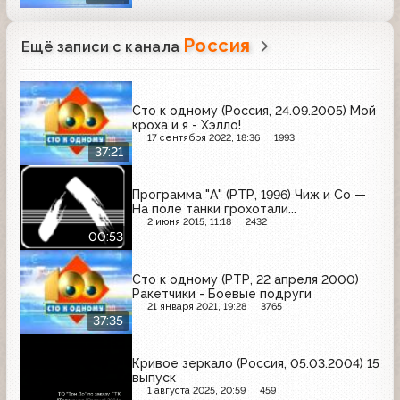
Россия
Ещё записи с канала
Сто к одному (Россия, 24.09.2005) Мой
кроха и я - Хэлло!
17 сентября 2022, 18:36
1993
37:21
Программа "А" (РТР, 1996) Чиж и Co —
На поле танки грохотали...
2 июня 2015, 11:18
2432
00:53
Сто к одному (РТР, 22 апреля 2000)
Ракетчики - Боевые подруги
21 января 2021, 19:28
3765
37:35
Кривое зеркало (Россия, 05.03.2004) 15
выпуск
1 августа 2025, 20:59
459