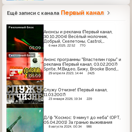
Первый канал
Ещё записи с канала
Рекламный блок
Анонсы и реклама (Первый канал,
30.10.2004) Весёлый молочник,
Добрый, Скелетоны, Castrol,
Maybelline, Koya, Чудо, Сам Самыч,
6 мая 2025, 22:52
770
05:09
Gillette, Милора, Prestige, Домик в
деревне
Рекламный блок
Анонс программы "Властелин горы" и
реклама (Первый канал, 03.02.2007)
Sprite, М.Видео, Бижу, Brooke Bond,
L'Oreal, Tiret, Escada, Фервекс, Actimel,
29 апреля 2023, 14:44
2425
05:09
Махеевъ, Sorti, Toyota
Служу Отчизне! (Первый канал,
11.03.2007)
23 января 2026, 19:34
229
Д/ф "Космос: 9 минут до неба" (ОРТ,
05.04.2001) За гранью выживания
8 августа 2024, 00:34
986