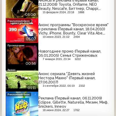
Анонсы и реклама (Первый канал,
21.12.2008) Toyota, Oriflame, NEO
Beauty, Nescafe, Биттнер, Chappi,
Л'Этуаль, Арбидол, Имунеле, Clearasil,
15 февраля 2024, 23:18
1888
05:00
Комильфо, М.Видео
Рекламный блок
Анонс программы "Воскресное время"
и реклама (Первый канал, 18.04.2010)
Vichy, iPhone, Bounty, Clear Vita Abe,
Suzuki, Pampers, ЦентрОбувь,
19 июня 2023, 21:02
2494
05:07
Вдохновение, Rexona, Whiskas,
MaxFactor
Проморолик
Новогоднее промо (Первый канал,
05.01.2005) Семья Стриженовых
7 января 2015, 23:34
3222
00:56
Анонс
Анонс сериала "Девять жизней
Нестора Махно" (Первый канал,
27.06.2007)
3 сентября 2022, 00:19
2332
01:11
Рекламный блок
Реклама (Первый канал, 06.11.2009)
Eclipse, Gillette, Naturella, Мезим, Миф,
Snickers, Inneov
18 июня 2024, 22:27
1762