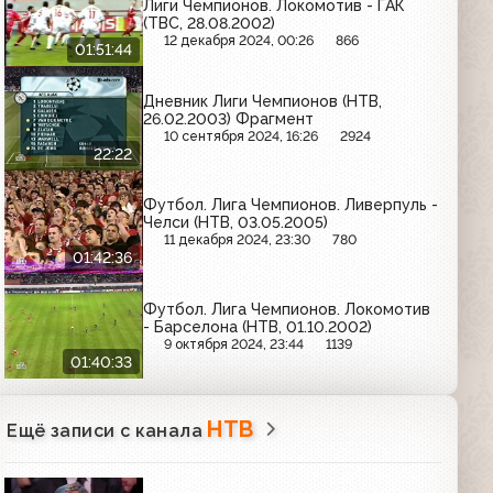
Лиги Чемпионов. Локомотив - ГАК
(ТВС, 28.08.2002)
12 декабря 2024, 00:26
866
01:51:44
Дневник Лиги Чемпионов (НТВ,
26.02.2003) Фрагмент
10 сентября 2024, 16:26
2924
22:22
Футбол. Лига Чемпионов. Ливерпуль -
Челси (НТВ, 03.05.2005)
11 декабря 2024, 23:30
780
01:42:36
Футбол. Лига Чемпионов. Локомотив
- Барселона (НТВ, 01.10.2002)
9 октября 2024, 23:44
1139
01:40:33
НТВ
Ещё записи с канала