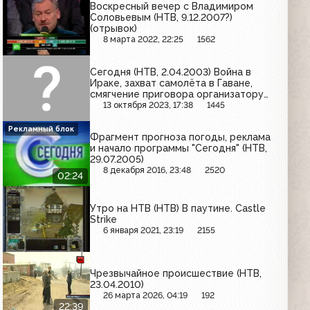
Воскресный вечер с Владимиром
Соловьевым (НТВ, 9.12.2007?)
(отрывок)
8 марта 2022, 22:25
1562
Сегодня (НТВ, 2.04.2003) Война в
Ираке, захват самолёта в Гаване,
смягчение приговора организатору
погрома на рынке в Царицыно
13 октября 2023, 17:38
1445
Рекламный блок
Фрагмент прогноза погоды, реклама
и начало программы "Сегодня" (НТВ,
29.07.2005)
8 декабря 2016, 23:48
2520
02:24
Утро на НТВ (НТВ) В паутине. Castle
Strike
6 января 2021, 23:19
2155
Чрезвычайное происшествие (НТВ,
23.04.2010)
26 марта 2026, 04:19
192
22:39