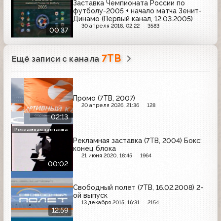
Заставка Чемпионата России по
футболу-2005 + начало матча Зенит-
Динамо (Первый канал, 12.03.2005)
30 апреля 2018, 02:22
3583
00:37
7ТВ
Ещё записи с канала
Промо (7ТВ, 2007)
20 апреля 2026, 21:36
128
02:13
Рекламная заставка
Рекламная заставка (7ТВ, 2004) Бокс:
конец блока
21 июня 2020, 18:45
1964
00:02
Свободный полет (7ТВ, 16.02.2008) 2-
ой выпуск
13 декабря 2015, 16:31
2154
12:59