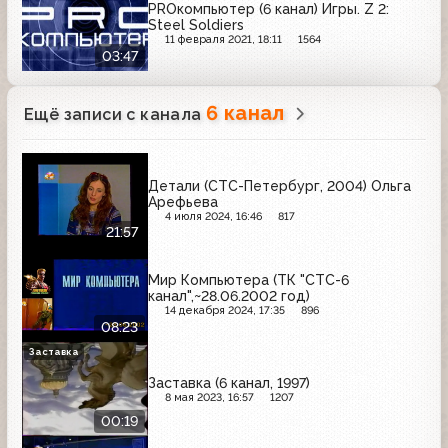
PROкомпьютер (6 канал) Игры. Z 2:
Steel Soldiers
11 февраля 2021, 18:11
1564
03:47
6 канал
Ещё записи с канала
Детали (СТС-Петербург, 2004) Ольга
Арефьева
4 июля 2024, 16:46
817
21:57
Мир Компьютера (ТК "СТС-6
канал",~28.06.2002 год)
14 декабря 2024, 17:35
896
08:23
Заставка
Заставка (6 канал, 1997)
8 мая 2023, 16:57
1207
00:19