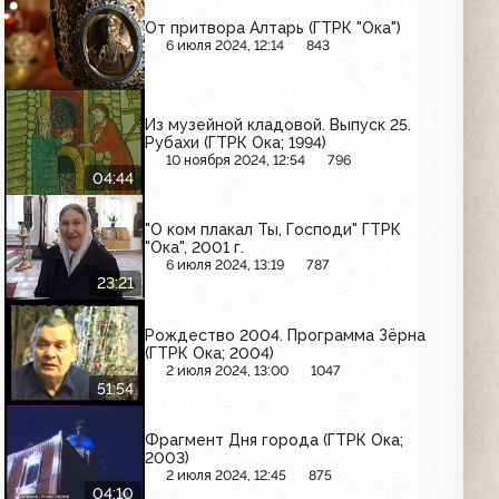
От притвора Алтарь (ГТРК "Ока")
6 июля 2024, 12:14
843
Из музейной кладовой. Выпуск 25.
Рубахи (ГТРК Ока; 1994)
10 ноября 2024, 12:54
796
04:44
"О ком плакал Ты, Господи" ГТРК
"Ока", 2001 г.
6 июля 2024, 13:19
787
23:21
Рождество 2004. Программа Зёрна
(ГТРК Ока; 2004)
2 июля 2024, 13:00
1047
51:54
Фрагмент Дня города (ГТРК Ока;
2003)
2 июля 2024, 12:45
875
04:10