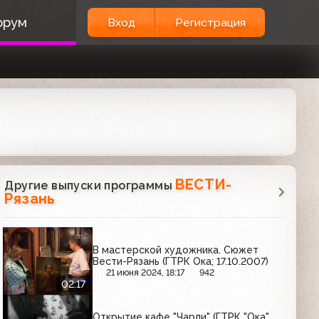
орум
Вход
Регистрация
ВЕСТИ-
Другие выпуски программы
Рязань
В мастерской художника. Сюжет
Вести-Рязань (ГТРК Ока; 17.10.2007)
21 июня 2024, 18:17
942
02:17
Открытие кафе "Чарли" (ГТРК "Ока",