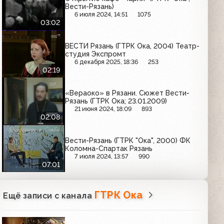
Вести-Рязань)
6 июля 2024, 14:51
1075
03:02
ВЕСТИ Рязань (ГТРК Ока, 2004) Театр-
студия Экспромт
6 декабря 2025, 18:36
253
02:19
«Вераоко» в Рязани. Сюжет Вести-
Рязань (ГТРК Ока; 23.01.2009)
21 июня 2024, 18:09
893
02:08
Вести-Рязань (ГТРК "Ока", 2000) ФК
Коломна-Спартак Рязань
7 июля 2024, 13:57
990
07:01
ГТРК Ока
Ещё записи с канала