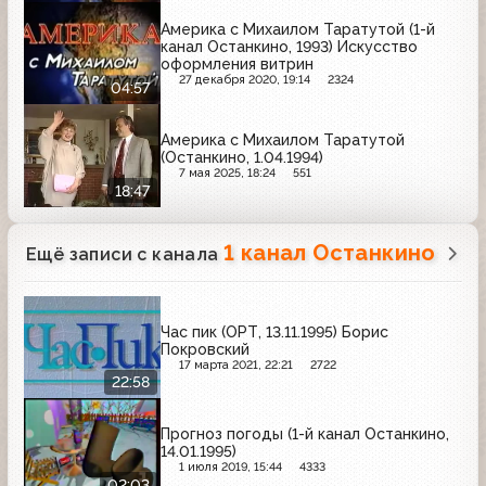
Америка с Михаилом Таратутой (1-й
канал Останкино, 1993) Искусство
оформления витрин
27 декабря 2020, 19:14
2324
04:57
Америка с Михаилом Таратутой
(Останкино, 1.04.1994)
7 мая 2025, 18:24
551
18:47
1 канал Останкино
Ещё записи с канала
Час пик (ОРТ, 13.11.1995) Борис
Покровский
17 марта 2021, 22:21
2722
22:58
Прогноз погоды (1-й канал Останкино,
14.01.1995)
1 июля 2019, 15:44
4333
02:03