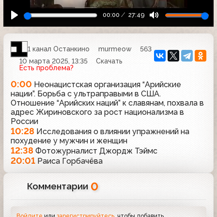
00:00
27:49
1 канал Останкино
murmeow
563
10 марта 2025, 13:35
Скачать
Есть проблема?
0:00
Неонацистская организация “Арийские
нации”. Борьба с ультраправыми в США.
Отношение “Арийских наций” к славянам, похвала в
адрес Жириновского за рост национализма в
России
10:28
Исследования о влиянии упражнений на
похудение у мужчин и женщин
12:38
Фотожурналист Джордж Тэймс
20:01
Раиса Горбачёва
0
Комментарии
Войдите
или
зарегистрируйтесь
, чтобы добавить