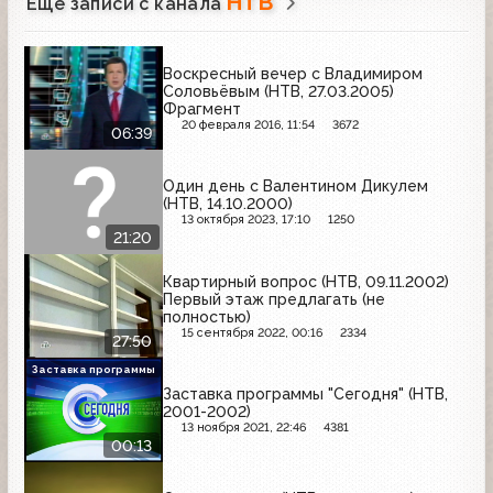
НТВ
Ещё записи с канала
Воскресный вечер с Владимиром
Соловьёвым (НТВ, 27.03.2005)
Фрагмент
20 февраля 2016, 11:54
3672
06:39
Один день с Валентином Дикулем
(НТВ, 14.10.2000)
13 октября 2023, 17:10
1250
21:20
Квартирный вопрос (НТВ, 09.11.2002)
Первый этаж предлагать (не
полностью)
15 сентября 2022, 00:16
2334
27:50
Заставка программы
Заставка программы "Сегодня" (НТВ,
2001-2002)
13 ноября 2021, 22:46
4381
00:13