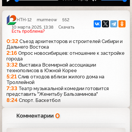
НТН-12
murmeow
552
10 марта 2025, 13:38
Скачать
Есть проблема?
0:32
Съезд архитекторов и строителей Сибири и
Дальнего Востока
2:16
Опрос новосибирцев: отношение к застройке
города
3:32
Выставка Всемирной ассоциации
технополисов в Южной Корее
5:21
Слив отходов вблизи жилого дома на
Троллейной
7:33
Театр музыкальной комедии готовится
представить "Женитьбу Бальзаминова"
8:24
Спорт. Баскетбол
0
Комментарии