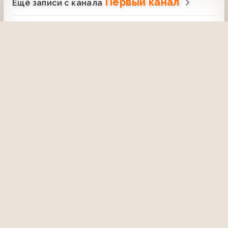
Первый канал
Ещё записи с канала
Рекламный блок
Реклама (Первый канал, 04.11.2006)
2Bio, Nesquik, Мини-Бикини, Жизнь,
Нотта, Kosmostars, Ahmad Tea, Sorti,
Билайн, Красная линия, Ласка, J7,
29 апреля 2023, 14:42
2528
04:00
Ременс
Как это было (ОРТ, 31.10.2000)
Катынский расстрел. 1940 год
26 ноября 2020, 21:46
2486
34:59
Антология юмора (1-й канал Останкино,
30.01.1994) Нам годы не беда
6 июня 2015, 20:10
2381
35:08
Здесь и сейчас (ОРТ, 30.08.1999) Гажи
Махачев
6 июня 2021, 20:41
2294
17:53