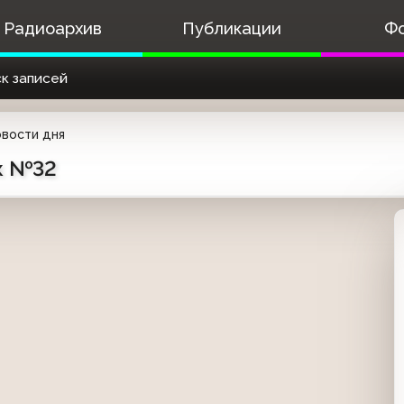
Радиоархив
Публикации
Ф
к записей
вости дня
ск №32