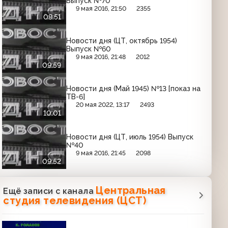
Выпуск №70
9 мая 2016, 21:50
2355
09:51
Новости дня (ЦТ, октябрь 1954)
Выпуск №60
9 мая 2016, 21:48
2012
09:59
Новости дня (Май 1945) №13 [показ на
ТВ-6]
20 мая 2022, 13:17
2493
10:01
Новости дня (ЦТ, июль 1954) Выпуск
№40
9 мая 2016, 21:45
2098
09:52
Центральная
Ещё записи с канала
студия телевидения (ЦСТ)