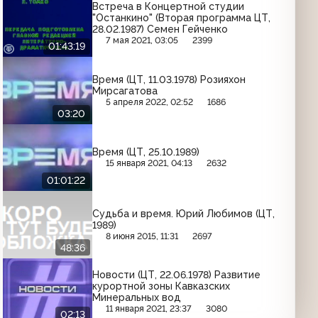
Встреча в Концертной студии
"Останкино" (Вторая программа ЦТ,
28.02.1987) Семен Гейченко
7 мая 2021, 03:05
2399
01:43:19
Время (ЦТ, 11.03.1978) Розияхон
Мирсагатова
5 апреля 2022, 02:52
1686
03:20
Время (ЦТ, 25.10.1989)
15 января 2021, 04:13
2632
01:01:22
Судьба и время. Юрий Любимов (ЦТ,
1989)
8 июня 2015, 11:31
2697
48:36
Новости (ЦТ, 22.06.1978) Развитие
курортной зоны Кавказских
Минеральных вод
11 января 2021, 23:37
3080
02:13