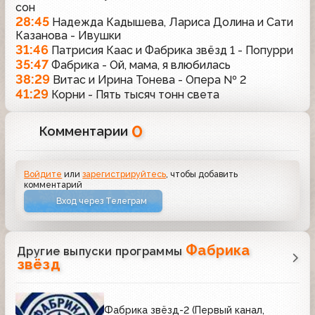
сон
28:45
Надежда Кадышева, Лариса Долина и Сати
Казанова - Ивушки
31:46
Патрисия Каас и Фабрика звёзд 1 - Попурри
35:47
Фабрика - Ой, мама, я влюбилась
38:29
Витас и Ирина Тонева - Опера № 2
41:29
Корни - Пять тысяч тонн света
0
Комментарии
Войдите
или
зарегистрируйтесь
, чтобы добавить
комментарий
Вход через Телеграм
Фабрика
Другие выпуски программы
звёзд
Фабрика звёзд-2 (Первый канал,