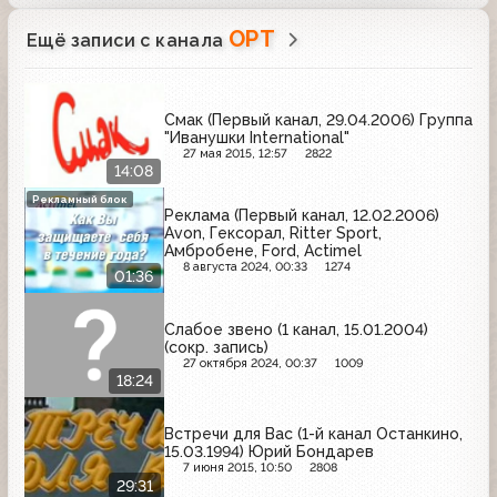
ОРТ
Ещё записи с канала
Смак (Первый канал, 29.04.2006) Группа
"Иванушки International"
27 мая 2015, 12:57
2822
14:08
Рекламный блок
Реклама (Первый канал, 12.02.2006)
Avon, Гексорал, Ritter Sport,
Амбробене, Ford, Actimel
8 августа 2024, 00:33
1274
01:36
Слабое звено (1 канал, 15.01.2004)
(сокр. запись)
27 октября 2024, 00:37
1009
18:24
Встречи для Вас (1-й канал Останкино,
15.03.1994) Юрий Бондарев
7 июня 2015, 10:50
2808
29:31