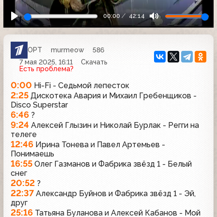
00:00
42:14
ОРТ
murmeow
586
7 мая 2025, 16:11
Скачать
Есть проблема?
0:00
Hi-Fi - Седьмой лепесток
2:25
Дискотека Авария и Михаил Гребенщиков -
Disco Superstar
6:46
?
9:24
Алексей Глызин и Николай Бурлак - Регги на
телеге
12:46
Ирина Тонева и Павел Артемьев -
Понимаешь
16:55
Олег Газманов и Фабрика звёзд 1 - Белый
снег
20:52
?
22:37
Александр Буйнов и Фабрика звёзд 1 - Эй,
друг
25:16
Татьяна Буланова и Алексей Кабанов - Мой