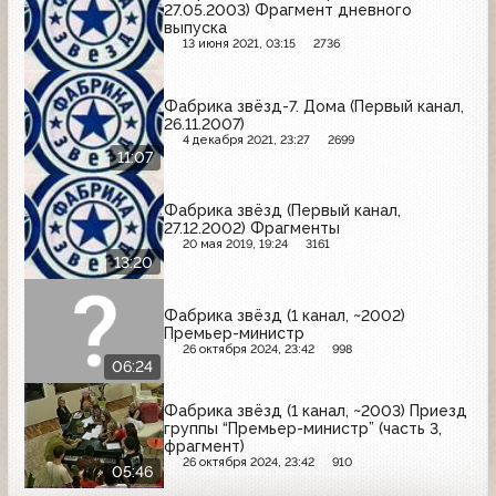
27.05.2003) Фрагмент дневного
выпуска
13 июня 2021, 03:15
2736
Фабрика звёзд-7. Дома (Первый канал,
26.11.2007)
4 декабря 2021, 23:27
2699
11:07
Фабрика звёзд (Первый канал,
27.12.2002) Фрагменты
20 мая 2019, 19:24
3161
13:20
Фабрика звёзд (1 канал, ~2002)
Премьер-министр
26 октября 2024, 23:42
998
06:24
Фабрика звёзд (1 канал, ~2003) Приезд
группы “Премьер-министр” (часть 3,
фрагмент)
26 октября 2024, 23:42
910
05:46