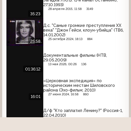
Загадка Л.Ю.Б. (1-й канал Останкино,
27.10.1993)
28 апреля 2015, 11:58
3149
35:23
Д.с. "Самые громкие преступления XX
века" "Джон Гейси, клоун-убийца" (ТВ6,
14.01.2002)
25 октября 2024, 18:13
884
25:58
Документальные фильмы (НТВ,
29.05.2009)
13 мая 2026, 00:26
136
01:36:12
«Церковная экспедиция» по
историческим местам Шиловского
района (Эхо-фильм; 2010)
27 июня 2024, 16:58
860
16:01
Д/ф "Кто заплатил Ленину?" (Россия-1,
22.04.2010)
18 октября 2025, 03:00
264
42:02