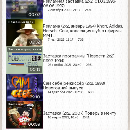
Рекламная заставка (2х2, 01.03.1996-
08.06.1997)
7 октября 2020, 21:17
2470
00:07
Рекламный блок
Реклама (2х2, январь 1994) Knorr, Adidas,
Herschi-Cola, коллекция шуб от фирмы
ММТ...
7 мая 2025, 18:17
703
02:32
Заставка программы
Заставка программы "Новости 2х2"
(1992-1994)
28 ноября 2021, 20:49
2361
00:11
Сам себе режиссёр (2х2, 1993)
Новогодний выпуск
14 декабря 2025, 07:36
680
39:10
Заставка
Заставка (2x2, 2007) Поверь в мечту
16 марта 2021, 16:45
2411
00:09