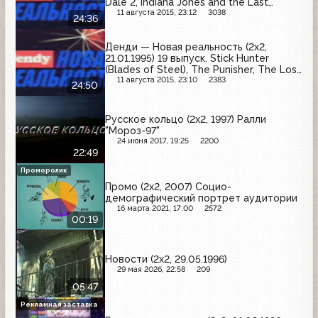
Dale 2, Indiana Jones and the Last
Crusade, Super Shinobi II, Super Battle
11 августа 2015, 23:12
3038
24:36
tANK 2, Yoshi's Safari, Brutal: Paws of
Fury
Денди — Новая реальность (2х2,
21.01.1995) 19 выпуск. Stick Hunter
(Blades of Steel), The Punisher, The Lost
Vikings, Super Mario World, Cybernator,
11 августа 2015, 23:10
2383
24:50
Donkey Kong Country, Starwing
Русское кольцо (2х2, 1997) Ралли
"Мороз-97"
24 июня 2017, 19:25
2200
22:49
Проморолик
Промо (2x2, 2007) Социо-
демографический портрет аудитории
16 марта 2021, 17:00
2572
00:19
Новости (2x2, 29.05.1996)
29 мая 2026, 22:58
209
05:47
Рекламная заставка