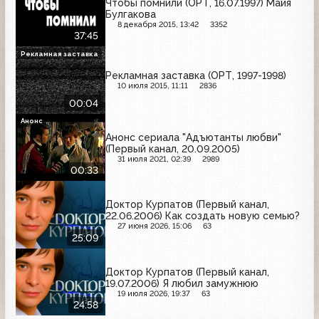
Чтобы помнили (ОРТ, 16.07.1997) Майя
Булгакова
8 декабря 2015, 13:42
3352
37:45
Рекламная заставка
Рекламная заставка (ОРТ, 1997-1998)
10 июля 2015, 11:11
2836
00:04
Анонс
Анонс сериала "Адъютанты любви"
(Первый канал, 20.09.2005)
31 июля 2021, 02:39
2989
00:33
Доктор Курпатов (Первый канал,
22.06.2006) Как создать новую семью?
27 июня 2026, 15:06
63
25:09
Доктор Курпатов (Первый канал,
19.07.2006) Я любил замужнюю
19 июля 2026, 19:37
63
24:58