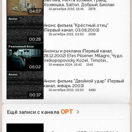
Хозяюшка, Salton, Добрый, Биолан
16 декабря 2016, 18:45
2878
04:07
Анонс
Анонс фильма "Крёстный отец"
(Первый канал, 03.08.2003)
18 октября 2015, 03:50
2599
00:28
Рекламный блок
Анонсы и реклама (Первый канал,
28.12.2002) Efes Pilsener, Milagro, Чудо,
Velkopopovicky Kozel, Timotei,
McDonald's, Colgate, Fa, Рондо, Nivea,
19 января 2024, 16:42
1545
06:02
Fanta
Анонс
Анонс фильма "Двойной удар" (Первый
канал, январь 2003)
18 октября 2015, 03:50
3480
00:37
ОРТ
Ещё записи с канала