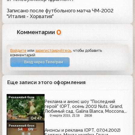
Записано после футбольного матча ЧМ-2002
"Италия - Хорватия"
0
Комментарии
Войдите
или
зарегистрируйтесь
, чтобы добавить
комментарий
Вход через Телеграм
Еще записи этого оформления
Рекламный блок
Реклама и анонс шоу "Последний
герой" (ОРТ, осень 2001) Nuts, Grand,
Любимый сад, Galina Blanca, Moccona,
Лайнус Полинг, Tefal Vitesse, Snickers
9 марта 2015, 21:18
2808
04:47
Рекламный блок
Анонсы и реклама (ОРТ, 07.04.2002)
Балтика, Мечта хозяйки, Гранд,