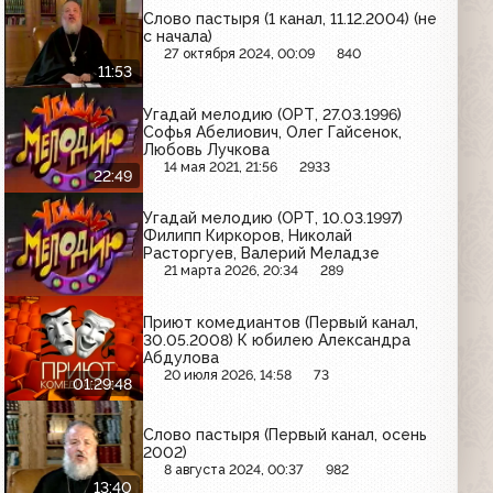
Слово пастыря (1 канал, 11.12.2004) (не
с начала)
27 октября 2024, 00:09
840
11:53
Угадай мелодию (ОРТ, 27.03.1996)
Софья Абелиович, Олег Гайсенок,
Любовь Лучкова
14 мая 2021, 21:56
2933
22:49
Угадай мелодию (ОРТ, 10.03.1997)
Филипп Киркоров, Николай
Расторгуев, Валерий Меладзе
21 марта 2026, 20:34
289
Приют комедиантов (Первый канал,
30.05.2008) К юбилею Александра
Абдулова
20 июля 2026, 14:58
73
01:29:48
Слово пастыря (Первый канал, осень
2002)
8 августа 2024, 00:37
982
13:40