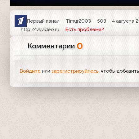
Первый канал
Timur2003
503
4 августа 2
http://vkvideo.ru
Есть проблема?
0
Комментарии
Войдите
или
зарегистрируйтесь
, чтобы добавит