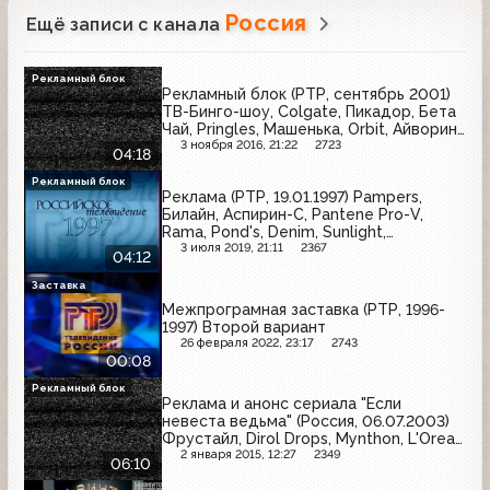
Россия
Ещё записи с канала
Рекламный блок
Рекламный блок (РТР, сентябрь 2001)
ТВ-Бинго-шоу, Colgate, Пикадор, Бета
Чай, Pringles, Машенька, Orbit, Айворин,
Lady Speed Stick, Sprite, Бетадин, ГАЗ,
3 ноября 2016, 21:22
2723
04:18
Philips
Рекламный блок
Реклама (РТР, 19.01.1997) Pampers,
Билайн, Аспирин-C, Pantene Pro-V,
Rama, Pond's, Denim, Sunlight,
Pepsodent, Impulse O2
3 июля 2019, 21:11
2367
04:12
Заставка
Межпрограмная заставка (РТР, 1996-
1997) Второй вариант
26 февраля 2022, 23:17
2743
00:08
Рекламный блок
Реклама и анонс сериала "Если
невеста ведьма" (Россия, 06.07.2003)
Фрустайл, Dirol Drops, Mynthon, L'Oreal,
Ariel, Rich, Pantene ProV, Maybelline,
2 января 2015, 12:27
2349
06:10
Shamtu