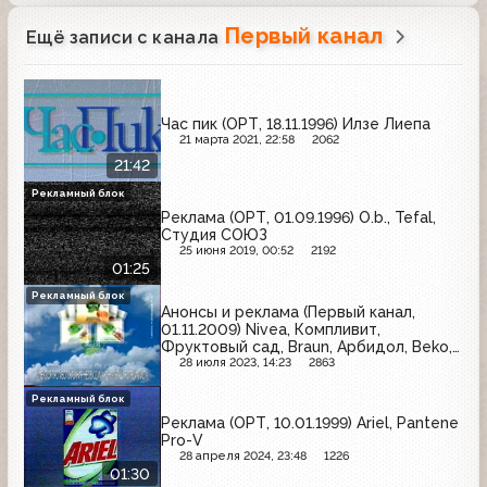
Первый канал
Ещё записи с канала
Час пик (ОРТ, 18.11.1996) Илзе Лиепа
21 марта 2021, 22:58
2062
21:42
Рекламный блок
Реклама (ОРТ, 01.09.1996) O.b., Tefal,
Студия СОЮЗ
25 июня 2019, 00:52
2192
01:25
Рекламный блок
Анонсы и реклама (Первый канал,
01.11.2009) Nivea, Компливит,
Фруктовый сад, Braun, Арбидол, Beko,
Л'Этуаль, Raffaello, Супрадин,
28 июля 2023, 14:23
2863
Panasonic, Ahmad Tea, Доктор Мом,
Wella, Dolmio
Рекламный блок
Реклама (ОРТ, 10.01.1999) Ariel, Pantene
Pro-V
28 апреля 2024, 23:48
1226
01:30