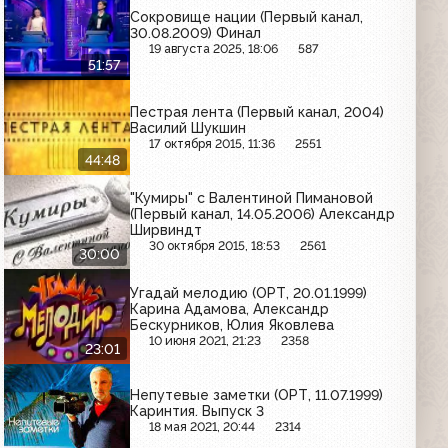
Сокровище нации (Первый канал,
30.08.2009) Финал
19 августа 2025, 18:06
587
51:57
Пестрая лента (Первый канал, 2004)
Василий Шукшин
17 октября 2015, 11:36
2551
44:48
"Кумиры" с Валентиной Пимановой
(Первый канал, 14.05.2006) Александр
Ширвиндт
30 октября 2015, 18:53
2561
30:00
Угадай мелодию (ОРТ, 20.01.1999)
Карина Адамова, Александр
Бескурников, Юлия Яковлева
10 июня 2021, 21:23
2358
23:01
Непутевые заметки (ОРТ, 11.07.1999)
Каринтия. Выпуск 3
18 мая 2021, 20:44
2314