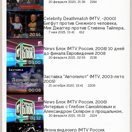
20 февраля 2020, 21:36
2184
Celebrity Deathmatch (MTV, ~2000)
Бигфут против Снежного человека,
Мик Джаггер против Стивена Тайлера,
Дэвид Леттерман против Дж
7 мая 2025, 15:41
612
20:55
News Блок (MTV Россия, 2008) 10 дней
до финала Евровидения 2008
20 февраля 2021, 02:59
2138
03:00
Заставка
Заставка "Автопилот" (MTV, 2003-лето
2005)
21 октября 2020, 19:41
2209
00:08
News Блок (MTV Россия, 2006)
Интервью с Глебом Самойловым и
Александром Скляром о прощальном
ужине
20 февраля 2021, 05:22
2224
01:32
Икона видеоигр (MTV Россия,