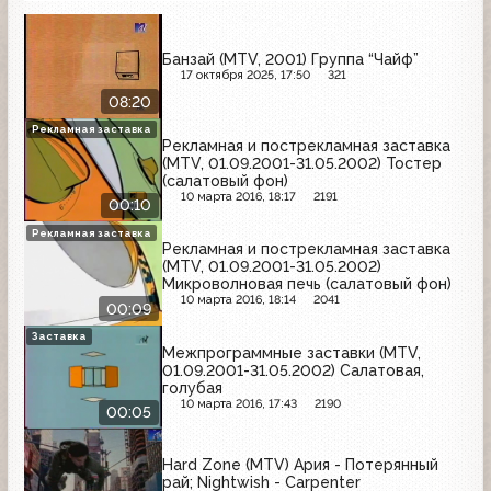
Банзай (MTV, 2001) Группа “Чайф”
17 октября 2025, 17:50
321
08:20
Рекламная заставка
Рекламная и пострекламная заставка
(MTV, 01.09.2001-31.05.2002) Тостер
(салатовый фон)
10 марта 2016, 18:17
2191
00:10
Рекламная заставка
Рекламная и пострекламная заставка
(MTV, 01.09.2001-31.05.2002)
Микроволновая печь (салатовый фон)
10 марта 2016, 18:14
2041
00:09
Заставка
Межпрограммные заставки (MTV,
01.09.2001-31.05.2002) Салатовая,
голубая
10 марта 2016, 17:43
2190
00:05
Hard Zone (MTV) Ария - Потерянный
рай; Nightwish - Carpenter