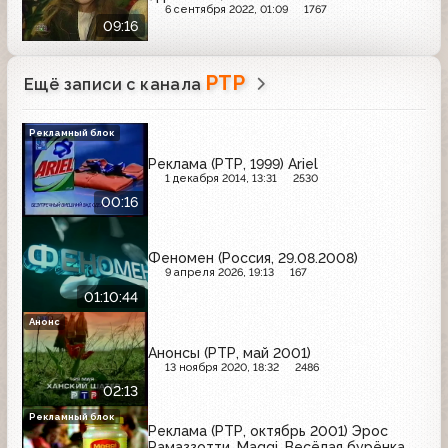
6 сентября 2022, 01:09
1767
09:16
РТР
Ещё записи с канала
Рекламный блок
Реклама (РТР, 1999) Ariel
1 декабря 2014, 13:31
2530
00:16
Феномен (Россия, 29.08.2008)
9 апреля 2026, 19:13
167
01:10:44
Анонс
Анонсы (РТР, май 2001)
13 ноября 2020, 18:32
2486
02:13
Рекламный блок
Реклама (РТР, октябрь 2001) Эрос
Рамаззотти, Maggi, Весёлая бурёнка,