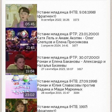
Устами младенца (НТВ, 9.08.1998)
(фрагмент)
8 октября 2022, 16:26
1573
05:45
Устами младенца (РТР, 23.01.2000)
Катя Лель и Амаяк Акопян - Олег
Слепцов и Елена Преснякова
1 апреля 2024, 14:41
1677
21:43
Устами младенца (РТР, 30.07.2000)
Роман и Елена Бакановы - Александр и
Наталья Бизяевы
27 сентября 2023, 16:07
1617
19:04
Устами младенца (НТВ, 27.09.1998)
Роман и Юлия Славасовы против
Вадима и Маши Маркиных
28 ноября 2015, 15:47
3184
23:02
Устами младенца (НТВ, 1997)
(фрагмент)