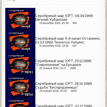
Серебряный шар (ОРТ, 08.08.1999)
Евгений Урбанский
19 декабря 2025, 20:38
284
Серебряный шар (1-й канал Останкино,
01.02.1995) Теннесси Уильямс
10 декабря 2025, 19:28
324
Серебряный шар (ОРТ, 23.12.1996)
"Современник" на Бродвее
24 января 2016, 15:57
2666
38:43
Серебряный шар (ОРТ, 28.10.1996)
Судьба "Бесприданницы"
23 января 2016, 20:05
2659
38:58
Серебряный шар (ОРТ, 02.12.1996)