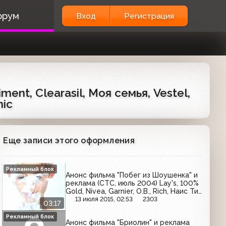
орум
Вход
Регистрация
ent, Clearasil, Моя семья, Vestel,
nic
Еще записи этого оформления
Рекламный блок
Анонс фильма "Побег из Шоушенка" и
реклама (СТС, июль 2004) Lay's, 100%
Gold, Nivea, Garnier, O.B., Rich, Наис Ти,
Аргументы и факты
13 июля 2015, 02:53
2303
03:17
Рекламный блок
Анонс фильма "Бриолин" и реклама