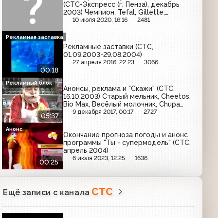
(СТС-Экспресс (г. Пенза), декабрь
2003) Чемпион, Tefal, Gillette,
Ruscafe, Siemens, McDonald's,
10 июля 2020, 16:16
2481
Мегафон, Dosia, Я, Duru, Эльдорадо,
Бодрость
Рекламная заставка
Рекламные заставки (СТС,
01.09.2003-29.08.2004)
27 апреля 2016, 22:23
3066
00:18
Рекламный блок
Анонсы, реклама и "Скажи" (СТС,
16.10.2003) Старый мельник, Cheetos,
Bio Max, Весёлый молочник, Chupa
Chups, Fanta
9 декабря 2017, 00:17
2727
05:37
Анонс
Окончание прогноза погоды и анонс
программы "Ты - супермодель" (СТС,
апрель 2004)
6 июля 2023, 12:25
1636
00:25
СТС
Ещё записи с канала