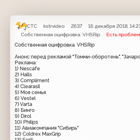
СТС
kstrvideo
2637
16 декабря 2018, 14:2
Собственная оцифровка. VHSRip
Есть проблем
Собственная оцифровка. VHSRip
Анонс перед рекламой "Томми-оборотень", "Зачаро
Реклама:
1) Nescafe
2) Halls
3) Compliment
4) Clearasil
5) Моя семья
6) Vestel
7) Varta
8) Бинго
9) Dirol
10) Philips
11) Авиакомпания "Сибирь"
12) Coldrex MaxGrip
13) Sorti