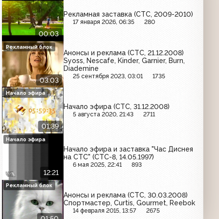
Рекламная заставка (СТС, 2009-2010)
17 января 2026, 06:35
280
00:03
Рекламный блок
Анонсы и реклама (СТС, 21.12.2008)
Syoss, Nescafe, Kinder, Garnier, Burn,
Diademine
25 сентября 2023, 03:01
1735
03:03
Начало эфира
Начало эфира (СТС, 31.12.2008)
5 августа 2020, 21:43
2711
01:39
Начало эфира
Начало эфира и заставка "Час Диснея
на СТС" (СТС-8, 14.05.1997)
6 мая 2025, 22:41
893
12:21
Рекламный блок
Анонсы и реклама (СТС, 30.03.2008)
Спортмастер, Curtis, Gourmet, Reebok
14 февраля 2015, 13:57
2675
01:50