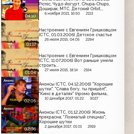
Picnic, Чудо-йогурт, Chupa-Chups,
Доширак, МТС, Детский Orbit,
Балтимор, Роллтон, Домик в деревне,
6 ноября 2021, 16:50
2113
04:10
Злато, Fara, Биттнер, Estrella,
Торнадо, Danone - Pokemon, Mountain
Dew
Настроение с Евгением Гришковцом
(СТС, 01.03.2006) Детское счастье
26 июля 2015, 04:05
2264
01:17
Настроение с Евгением Гришковцом
(СТС, 11.07.2006) Вот раньше умели
строить...
27 июля 2015, 18:14
2164
01:04
Анонс
Анонсы (СТС, 04.12.2006) "Хорошие
шутки", "Слава богу, ты пришёл!",
"Кино в деталях" (промо фильма
"Жара")
10 декабря 2017, 01:22
3027
02:05
Анонс
Анонсы (СТС, 01.12.2006) Жизнь
прекрасна; "Лохматый спецназ";
Хорошие шутки
2 декабря 2017, 01:01
2919
02:06