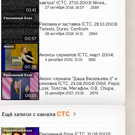
завтра" (СТС, 27.10.2003) Nivea,
Centrum, Cillit
27 октября 2018, 16:07
2589
01:41
Рекламный блок
Реклама и заставка (СТС, 28.10.2003)
Twixels, Durex, Centrum
28 октября 2018, 14:11
2894
00:57
Анонс
Анонсы сериалов (СТС, март 2004)
4 декабря 2022, 11:01
1881
00:28
Рекламный блок
Анонс сериала "Даша Васильева-2" и
реклама (СТС, 23.08.2004) Orbit, Pepsi,
Losk, Толстяк, Мегафон, O.B., Chupa
Chups, Ярпиво
15 декабря 2017, 23:16
2675
06:33
СТС
Ещё записи с канала
Рекламный блок
Рекламный блок (СТС, 31.08.2002)