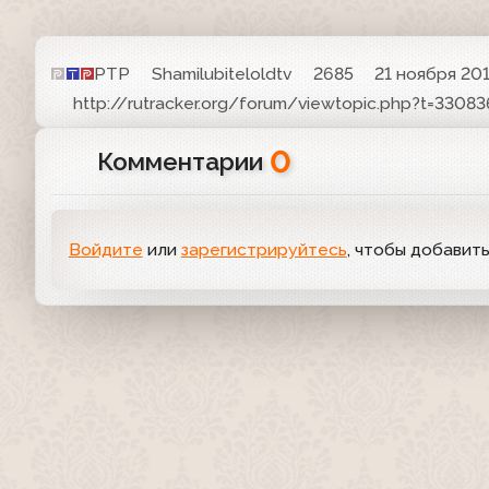
РТР
Shamilubiteloldtv
2685
21 ноября 201
http://rutracker.org/forum/viewtopic.php?t=3308
0
Комментарии
Войдите
или
зарегистрируйтесь
, чтобы добавит