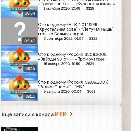
«Труба зовёт» — «Куровская школа»
1 октября 2020, 10:49
3329
38:54
Сто к одному (НТВ, 1.01.1996)
“Хрустальная сова” - “Летучая мышь”
(только Большая игра)
6 сентября 2022, 01:04
2322
05:46
Сто к одному (Россия, 31.08.2008)
«Звёзды 90-х» — «Промоутеры»
15 ноября 2020, 19:59
2634
39:15
Сто к одному (Россия, 09.09.2007)
"Радио Юность" - "МК"
9 августа 2020, 00:04
3051
39:16
РТР
Ещё записи с канала
Анонс