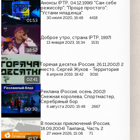
Анонсы (РТР, 04.12.1996) "Сам себе
режиссёр"; "Проще простого";
"Устами младенца"
30 июля 2020, 16:48
4418
01:53
Доброе утро, страна (РТР, 1997)
13 января 2023, 16:34
1531
38:52
Горячая десятка (Россия, 26.11.2002) 2
место. Сергей Жуков - Территория
8 апреля 2019, 18:42
3016
02:41
Рекламный блок
Реклама (Россия, осень 2002)
Снежная королева, Спортмастер,
Серебряный бор
6 августа 2020, 15:48
2667
00:30
В поисках приключений (Россия,
18.09.2004) Таиланд. Часть 2
27 июня 2026, 15:08
71
41:57