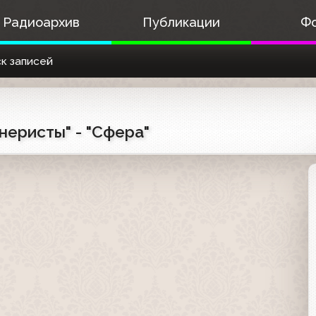
Радиоархив
Публикации
Ф
к записей
неристы" - "Сфера"