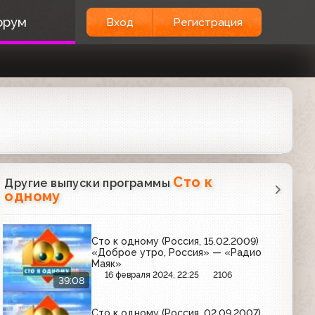
орум
Вход
Регистрация
Сто к
Другие выпуски программы
одному
Сто к одному (Россия, 15.02.2009)
«Доброе утро, Россия» — «Радио
Маяк»
16 февраля 2024, 22:25
2106
39:08
Сто к одному (Россия, 02.09.2007)