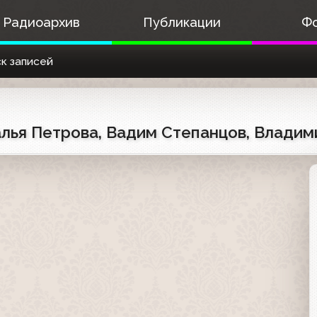
Радиоархив
Публикации
Ф
к записей
талья Петрова, Вадим Степанцов, Влади