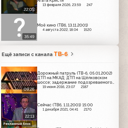
Агата Кристи
13 февраля 2026, 23:59
247
22:05
Моё кино (ТВ6, 13.11.2001)
4 августа 2022, 18:04
1520
35:49
ТВ-6
Ещё записи с канала
Дорожный патруль (ТВ-6, 05.01.2002)
ДТП на МКАД; ДТП на Щёлковском
шоссе; задержание подозреваемого
в хранении оружия
19 июня 2016, 23:07
2187
09:26
Сейчас (ТВ6, 1.11.2001) 15:00
1 декабря 2021, 04:41
2170
22:13
Рекламный блок