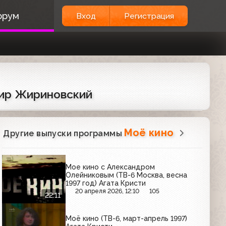
орум
Вход
Регистрация
мир Жириновский
Моё кино
Другие выпуски программы
Мое кино с Александром
Олейниковым (ТВ-6 Москва, весна
1997 год) Агата Кристи
20 апреля 2026, 12:10
105
22:11
Моё кино (ТВ-6, март-апрель 1997)