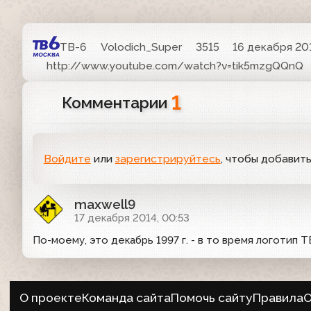
ТВ-6
Volodich_Super
3515
16 декабря 201
http://www.youtube.com/watch?v=tik5mzgQQnQ
1
Комментарии
Войдите
или
зарегистрируйтесь
, чтобы добавит
maxwell9
17 декабря 2014, 00:53
По-моему, это декабрь 1997 г. - в то время логотип 
О проекте
Команда сайта
Помочь сайту
Правила
О