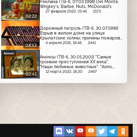
Реклама (ТВ-6, 07.03.1998) Del Monte,
Wrigley's, Barbie, Nuts, McDonald's
27 февраля 2022, 01:46
2173
02:22
Дорожный патруль (ТВ-6, 30.07.1996)
Взрыв в жилом доме на улице
Крылатские холмы; причины пожаров
и меры их предотвращения;
4 апреля 2015, 18:46
2441
08:53
задержание подозреваемого в
краже
Анонс
Анонсы (ТВ-6, 30.01.2001) "Самые
громкие преступления XX века",
"Наши любимые животные", "Алло,
алло", "Я сама", "Первая волна"
12 марта 2022, 18:20
2467
02:43