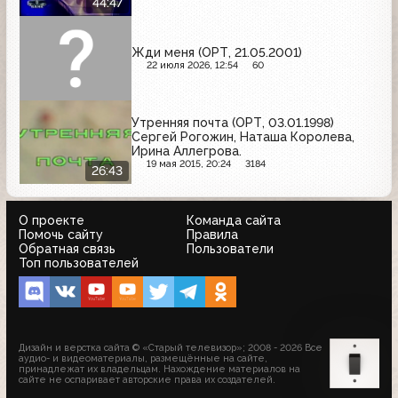
44:47
Жди меня (ОРТ, 21.05.2001)
22 июля 2026, 12:54
60
Утренняя почта (ОРТ, 03.01.1998)
Сергей Рогожин, Наташа Королева,
Ирина Аллегрова.
19 мая 2015, 20:24
3184
26:43
О проекте
Команда сайта
Помочь сайту
Правила
Обратная связь
Пользователи
Топ пользователей
Дизайн и верстка сайта © «Старый телевизор»; 2008 - 2026 Все
аудио- и видеоматериалы, размещённые на сайте,
принадлежат их владельцам. Нахождение материалов на
сайте не оспаривает авторские права их создателей.