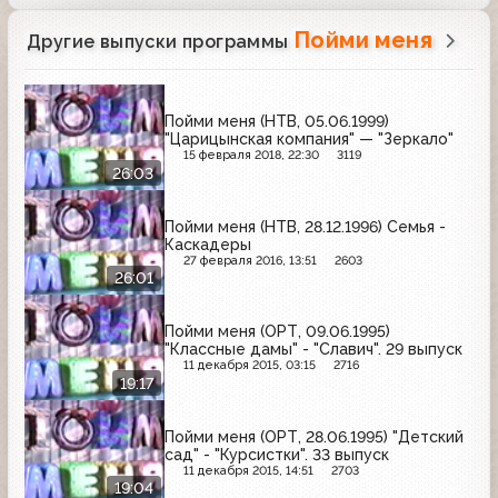
Пойми меня
Другие выпуски программы
Пойми меня (НТВ, 05.06.1999)
"Царицынская компания" — "Зеркало"
15 февраля 2018, 22:30
3119
26:03
Пойми меня (НТВ, 28.12.1996) Семья -
Каскадеры
27 февраля 2016, 13:51
2603
26:01
Пойми меня (ОРТ, 09.06.1995)
"Классные дамы" - "Славич". 29 выпуск
11 декабря 2015, 03:15
2716
19:17
Пойми меня (ОРТ, 28.06.1995) "Детский
сад" - "Курсистки". 33 выпуск
11 декабря 2015, 14:51
2703
19:04