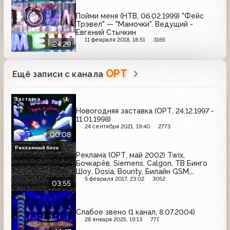
Пойми меня (НТВ, 06.02.1999) "Фейс
Трэвел" — "Мамочки". Ведущий -
Евгений Стычкин
11 февраля 2018, 18:51
3165
24:29
ОРТ
Ещё записи с канала
Заставка
Новогодняя заставка (ОРТ, 24.12.1997 -
11.01.1998)
24 сентября 2021, 19:40
2773
00:08
Рекламный блок
Реклама (ОРТ, май 2002) Twix,
Бочкарёв, Siemens, Calgon, ТВ Бинго
Шоу, Dosia, Bounty, Билайн GSM,
Махеевъ
5 февраля 2017, 23:02
3052
03:55
Слабое звено (1 канал, 8.07.2004)
28 января 2025, 19:13
771