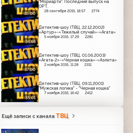
"Мориарти". Последний выпуск на
ОРТ.
28 сентября 2015, 18:57
2774
35:00
Детектив-шоу (ТВЦ, 22.12.2002)
«Артур»-«Тяжелый случай»-«Агата»
5 ноября 2015, 17:29
2281
36:58
Детектив-шоу (ТВЦ, 01.06.2003)
«Агата-2»-«Черная кошка»-«Аэлита»
2 ноября 2015, 11:28
2311
37:00
Детектив-шоу (ТВЦ, 09.11.2001)
"Мужская логика" - "Черная кошка"
7 ноября 2015, 16:42
2412
35:01
ТВЦ
Ещё записи с канала