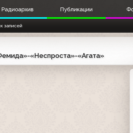
Радиоархив
Публикации
Ф
к записей
«Фемида»-«Неспроста»-«Агата»