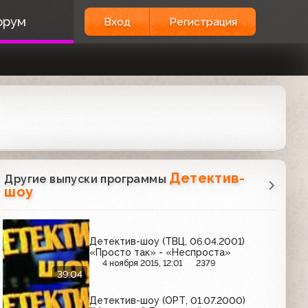
орум
Вход
Регистрация
Детектив-
Другие выпуски программы
шоу
Детектив-шоу (ТВЦ, 06.04.2001)
«Просто так» - «Неспроста»
4 ноября 2015, 12:01
2379
39:04
Детектив-шоу (ОРТ, 01.07.2000)