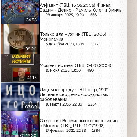
Алфавит (ТВЦ, 15.05.2005) Финал.
Вадим - Денис - Рамиль, Олег и Эмиль
28 января 2025, 19:20
666
34:58
Только для мужчин (ТВЦ, 2005)
Моногамия
6 декабря 2020, 13:19
2377
38:20
Момент истины (ТВЦ, 04.07.2004)
15 июня 2025, 13:00
490
41:15
Лицом к городу (ТВ Центр, 1999)
Лечение сердечно-сосудистых
заболеваний
16 марта 2016, 22:36
2254
07:09
Открытие Всемирных юношеских игр
в Москве (ТВЦ, РТР, 11.07.1998)
17 февраля 2021, 22:33
1884
01:12:30