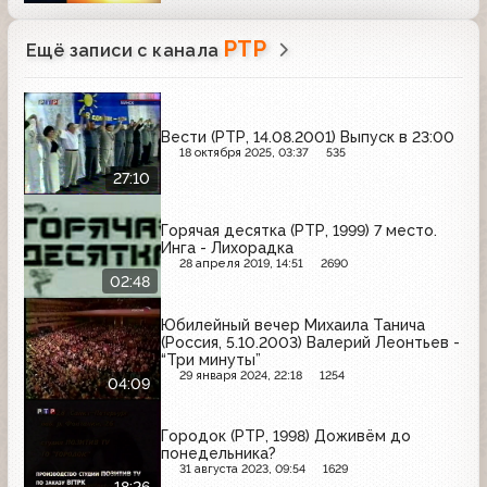
РТР
Ещё записи с канала
Вести (РТР, 14.08.2001) Выпуск в 23:00
18 октября 2025, 03:37
535
27:10
Горячая десятка (РТР, 1999) 7 место.
Инга - Лихорадка
28 апреля 2019, 14:51
2690
02:48
Юбилейный вечер Михаила Танича
(Россия, 5.10.2003) Валерий Леонтьев -
“Три минуты”
29 января 2024, 22:18
1254
04:09
Городок (РТР, 1998) Доживём до
понедельника?
31 августа 2023, 09:54
1629
18:26