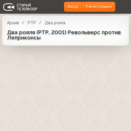
Вход
Регистрация
Архив
РТР
Два рояля
Два рояля (РТР, 2001) Револьверс против
Леприконсы