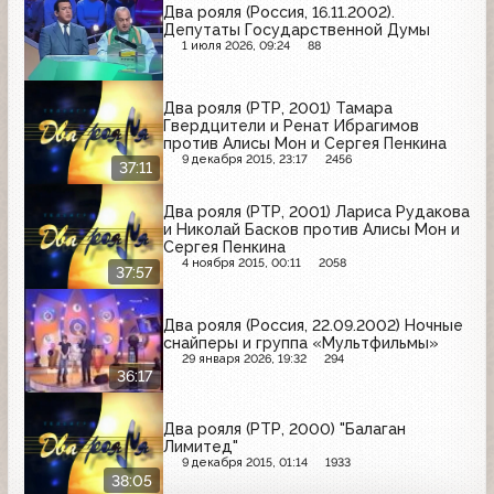
Два рояля (Россия, 16.11.2002).
Депутаты Государственной Думы
1 июля 2026, 09:24
88
Два рояля (РТР, 2001) Тамара
Гвердцители и Ренат Ибрагимов
против Алисы Мон и Сергея Пенкина
9 декабря 2015, 23:17
2456
37:11
Два рояля (РТР, 2001) Лариса Рудакова
и Николай Басков против Алисы Мон и
Сергея Пенкина
4 ноября 2015, 00:11
2058
37:57
Два рояля (Россия, 22.09.2002) Ночные
снайперы и группа «Мультфильмы»
29 января 2026, 19:32
294
36:17
Два рояля (РТР, 2000) "Балаган
Лимитед"
9 декабря 2015, 01:14
1933
38:05