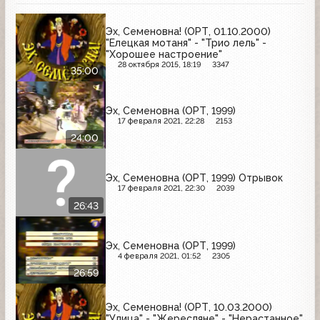
Эх, Семеновна! (ОРТ, 01.10.2000)
"Елецкая мотаня" - "Трио лель" -
"Хорошее настроение"
28 октября 2015, 18:19
3347
35:00
Эх, Семеновна (ОРТ, 1999)
17 февраля 2021, 22:28
2153
24:00
Эх, Семеновна (ОРТ, 1999) Отрывок
17 февраля 2021, 22:30
2039
26:43
Эх, Семеновна (ОРТ, 1999)
4 февраля 2021, 01:52
2305
26:59
Эх, Семеновна! (ОРТ, 10.03.2000)
"Улица" - "Жересляне" - "Нерастанное"