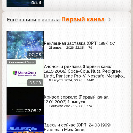
25:58
Первый канал
Ещё записи с канала
Рекламная заставка (ОРТ, 1997) 07
21 апреля 2026, 22:05
79
00:08
Рекламный блок
Анонсы и реклама (Первый канал,
19.10.2005) Coca-Cola, Nuts, Pedigree,
Lindt, Pantene Pro-V, Nescafe, Мегафон,
Snickers, Schauma, Россия - щедрая
8 августа 2024, 00:45
1442
05:03
душа
Кривое зеркало (Первый канал,
12.01.2003) 1 выпуск
1 августа 2025, 15:00
774
02:05:17
Здесь и сейчас (ОРТ, 24.08.1999)
Вячеслав Михайлов