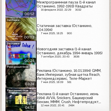
Межпрограммная пауза (1-й канал
Останкино, 1992-1993) Квадраты
16 февраля 2022, 22:29
3032
00:52
Заставка
Статичная заставка (Останкино,
1.04.1994)
7 мая 2025, 18:25
900
00:03
Заставка
Новогодняя заставка (1-й канал
Останкино, декабрь 1994-январь 1995)
7 октября 2020, 20:43
3636
00:24
Рекламный блок
Реклама (Останкино, 16.01.1994) GMM,
банк Империал, зубная щетка Reach,
Интермедсервис, Теле-Маркет
7 мая 2025, 18:09
561
03:24
Рекламный блок
Реклама (1-й канал Останкино, июнь
1994) AVVA, Snickers, Башкирский
бензин, МММ, Crush, Нефтепродукт,
Автодвигатель-94, PremierSV
12 мая 2022, 20:41
2484
04:52