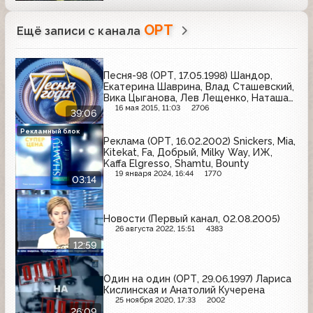
ОРТ
Ещё записи с канала
Песня-98 (ОРТ, 17.05.1998) Шандор,
Екатерина Шаврина, Влад Сташевский,
Вика Цыганова, Лев Лещенко, Наташа
Королева, Надежда Кадышева
16 мая 2015, 11:03
2706
39:06
Рекламный блок
Реклама (ОРТ, 16.02.2002) Snickers, Mia,
Kitekat, Fa, Добрый, Milky Way, ИЖ,
Kaffa Elgresso, Shamtu, Bounty
19 января 2024, 16:44
1770
03:14
Новости (Первый канал, 02.08.2005)
26 августа 2022, 15:51
4383
12:59
Один на один (ОРТ, 29.06.1997) Лариса
Кислинская и Анатолий Кучерена
25 ноября 2020, 17:33
2002
26:09