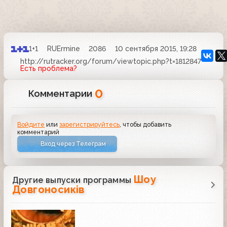
1+1
RUErmine
2086
10 сентября 2015, 19:28
http://rutracker.org/forum/viewtopic.php?t=1812847
Есть проблема?
0
Комментарии
Войдите
или
зарегистрируйтесь
, чтобы добавить
комментарий
Вход через Телеграм
Шоу
Другие выпуски программы
Довгоносиків