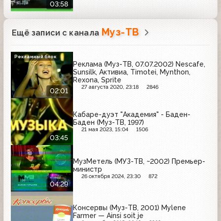
03:58
Муз-ТВ
Ещё записи с канала
Рекламный блок
Реклама (Муз-ТВ, 07.07.2002) Nescafe,
Sunsilk, Активиа, Timotei, Mynthon,
Rexona, Sprite
27 августа 2020, 23:18
2846
02:01
Кабаре-дуэт "Академия" - Баден-
Баден (Муз-ТВ, 1997)
21 мая 2023, 15:04
1506
03:45
МузМетель (МУЗ-ТВ, ~2002) Премьер-
министр
26 октября 2024, 23:30
872
04:29
Консервы (Муз-ТВ, 2001) Mylene
Farmer — Ainsi soit je