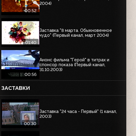
2004)
00:52
Заставка "8 марта. Обыкновенное
чудо" (Первый канал, март 2004)
01:40
Анонс фильма "Герой" в титрах и
спонсор показа (Первый канал,
31.10.2003)
00:56
ЗАСТАВКИ
Заставка "24 часа - Первый" (1 канал,
2003)
00:30