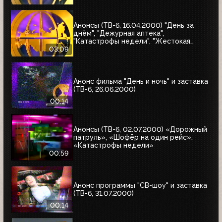
Анонсы (ТВ-6, 16.04.2000) "День за
днём", "Дежурная аптека",
"Катастрофы недели", "Жестокая
справедливость", "Ваша музыка",
03:09
"Профессионалы"
Анонс фильма "День и ночь" и заставка
(ТВ-6, 26.06.2000)
00:14
Анонсы (ТВ-6, 02.07.2000) «Дорожный
патруль», «Шофёр на один рейс»,
«Катастрофы недели»
00:59
Анонс программы "СВ-шоу" и заставка
(ТВ-6, 31.07.2000)
00:14