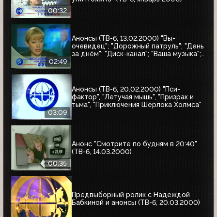
00:32
Анонсы (ТВ-6, 13.02.2000) "Вы-
очевидец"; "Дорожный патруль"; "День
за днём"; "Диск-канал"; "Ваша музыка";
"Новости"; "Место встречи"
02:49
Анонсы (ТВ-6, 20.02.2000) "Пси-
фактор", "Летучая мышь", "Призрак и
тьма", "Приключения Шерлока Холмса"
03:09
Анонс "Смотрите по будням в 20:40"
(ТВ-6, 14.03.2000)
00:35
Предвыборный ролик с Надеждой
Бабкиной и анонсы (ТВ-6, 20.03.2000)