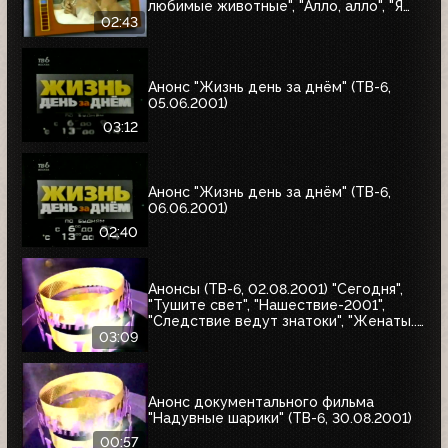
любимые животные", "Алло, алло", "Я
сама", "Первая волна"
02:43
Анонс "Жизнь день за днём" (ТВ-6,
05.06.2001)
03:12
Анонс "Жизнь день за днём" (ТВ-6,
06.06.2001)
02:40
Анонсы (ТВ-6, 02.08.2001) "Сегодня",
"Тушите свет", "Нашествие-2001",
"Следствие ведут знатоки", "Женаты...
С детьми"
03:09
Анонс документального фильма
"Надувные шарики" (ТВ-6, 30.08.2001)
00:57