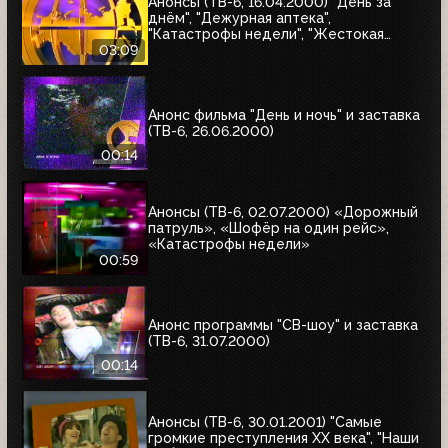
Анонсы (ТВ-6, 16.04.2000) "День за
днём", "Дежурная аптека",
"Катастрофы недели", "Жестокая
справедливость", "Ваша музыка",
03:09
"Профессионалы"
Анонс фильма "День и ночь" и заставка
(ТВ-6, 26.06.2000)
00:14
Анонсы (ТВ-6, 02.07.2000) «Дорожный
патруль», «Шофёр на один рейс»,
«Катастрофы недели»
00:59
Анонс программы "СВ-шоу" и заставка
(ТВ-6, 31.07.2000)
00:14
Анонсы (ТВ-6, 30.01.2001) "Самые
громкие преступления XX века", "Наши