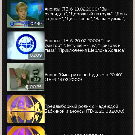
Анонсы (ТВ-6, 13.02.2000) "Вы-
очевидец"; "Дорожный патруль"; "День
за днём"; "Диск-канал"; "Ваша музыка";
"Новости"; "Место встречи"
02:49
Анонсы (ТВ-6, 20.02.2000) "Пси-
фактор", "Летучая мышь", "Призрак и
тьма", "Приключения Шерлока Холмса"
03:09
Анонс "Смотрите по будням в 20:40"
(ТВ-6, 14.03.2000)
00:35
Предвыборный ролик с Надеждой
Бабкиной и анонсы (ТВ-6, 20.03.2000)