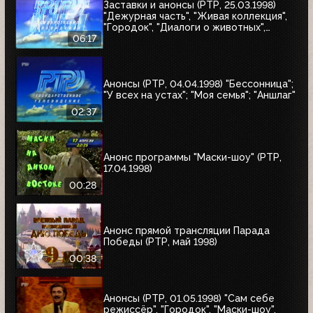
Заставки и анонсы (РТР, 25.03.1998)
"Дежурная часть", "Живая коллекция",
"Городок", "Диалоги о животных",
"Урмас Отт с...", "Юбилей в кругу
06:17
друзей"
Анонсы (РТР, 04.04.1998) "Бессонница";
"У всех на устах"; "Моя семья"; "Аншлаг"
02:37
Анонс программы "Маски-шоу" (РТР,
17.04.1998)
00:28
Анонс прямой трансляции Парада
Победы (РТР, май 1998)
00:38
Анонсы (РТР, 01.05.1998) "Сам себе
режиссёр", "Городок", "Маски-шоу",