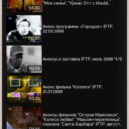
"Моя семья", "Урмас Отт с Ильёй
Глазуновым", "Юбилей в кругу друзей",
04:20
"10 лет дома Валентина Юдашкина"
Анонс программы «Городок» (РТР,
22.05.1998)
00:30
Анонсы и заставка (РТР, июль 1998) Ч/б
02:59
Анонс фильма "Коллеги" (РТР,
21.07.1998)
00:23
Анонсы фильмов "Остров Макксинси",
"Колесо любви", "Максим-перепелица",
сериала "Санта-Барбара" (РТР, август
1998)
04:44