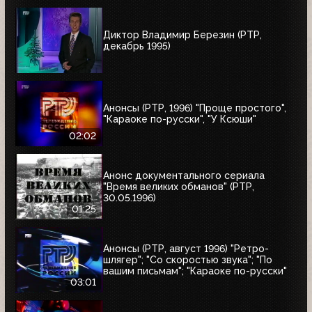
Диктор Владимир Березин (РТР,
декабрь 1995)
Анонсы (РТР, 1996) "Проще простого",
"Караоке по-русски", "У Ксюши"
02:02
Анонс документального сериала
"Время великих обманов" (РТР,
30.05.1996)
01:25
Анонсы (РТР, август 1996) "Ретро-
шлягер"; "Со скоростью звука"; "По
вашим письмам"; "Караоке по-русски"
03:01