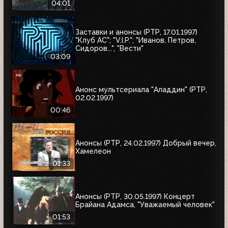
04:01
Заставки и анонсы (РТР, 17.01.1997)
"Клуб АС"; "V.I.P."; "Иванов, Петров,
Сидоров...", "Вести"
03:09
Анонс мультсериала "Аладдин" (РТР,
02.02.1997)
00:46
Анонсы (РТР, 24.02.1997) Добрый вечер,
Хамелеон
01:33
Анонсы (РТР, 30.05.1997) Концерт
Брайана Адамса, "Уважаемый человек"
01:53