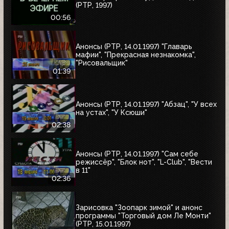
(РТР, 1997)
00:56
Анонсы (РТР, 14.01.1997) "Главарь
мафии", "Прекрасная незнакомка",
"Рисовальщик"
01:39
Анонсы (РТР, 14.01.1997) "Абзац", "У всех
на устах", "У Ксюши"
02:38
Анонсы (РТР, 14.01.1997) "Сам себе
режиссёр", "Блок нот", "L-Club", "Вести
в 11"
02:36
Зарисовка "Зоопарк зимой" и анонс
программы "Торговый дом Ле Монти"
(РТР, 15.01.1997)