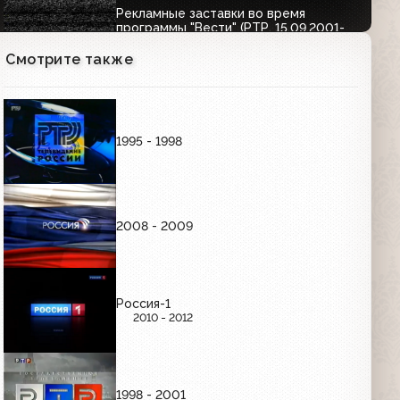
Рекламные заставки во время
программы "Вести" (РТР, 15.09.2001-
31.08.2002)
00:08
Смотрите также
ЗАСТАВКИ КАНАЛА
1995 - 1998
Заставка (РТР, 2001-2002)
00:04
2008 - 2009
Заставка "РТР представляет"
(15.09.2001-31.08.2002)
00:05
Россия-1
2010 - 2012
Заставка "Местное время" (РТР, 2001-
2002)
00:05
1998 - 2001