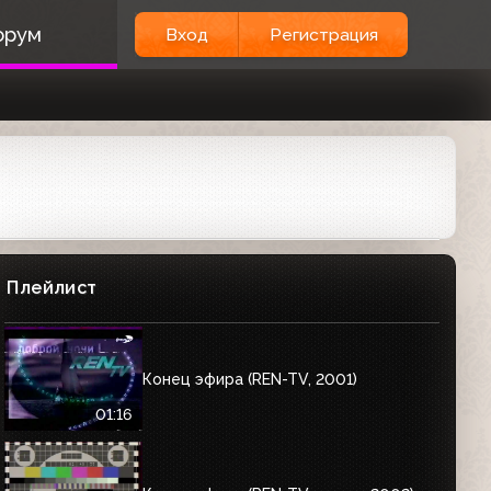
орум
Вход
Регистрация
Плейлист
Конец эфира (REN-TV, 2001)
01:16