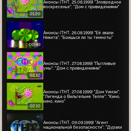
Анонсы (ТНТ, 25.08.1999) "Зловредное
воскресенье"; "Дом с привидениями"
01:20
Анонсы (ТНТ, 26.08.1999) "Её звали
Никита"; "Боишься ли ты темноты"
00:49
Анонсы (ТНТ, 27.08.1999) "Пытливые
умы"; "Дом с привидениями"
02:10
Анонсы (ТНТ, 27.08.1999) "Дом Уимзи";
"Легенда о Вильгельме Телле"; "Кино,
кино, кино"
02:10
Анонсы (ТНТ, 09.09.1999) "Агент
национальной безопасности"; "Дураки