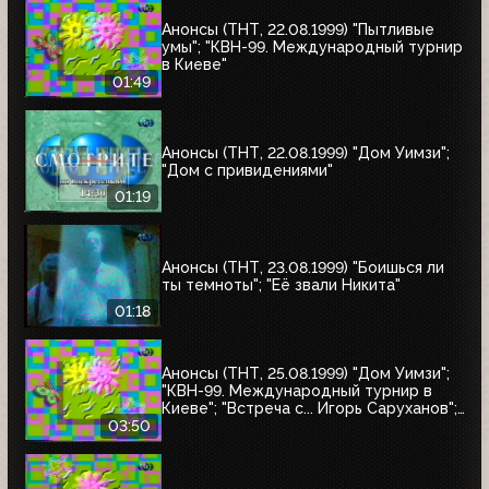
Анонсы (ТНТ, 22.08.1999) "Пытливые
умы"; "КВН-99. Международный турнир
в Киеве"
01:49
Анонсы (ТНТ, 22.08.1999) "Дом Уимзи";
"Дом с привидениями"
01:19
Анонсы (ТНТ, 23.08.1999) "Боишься ли
ты темноты"; "Её звали Никита"
01:18
Анонсы (ТНТ, 25.08.1999) "Дом Уимзи";
"КВН-99. Международный турнир в
Киеве"; "Встреча с... Игорь Саруханов";
"Шифрин-театр"; "Остров Маккинси"
03:50