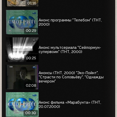
01:16
Анонс программы "Телебом" (ТНТ,
2000)
00:29
Анонс мультсериала "Сейлормун-
супервоин" (ТНТ, 2000)
00:25
Анонсы (ТНТ, 2000) "Эко-Пойнт",
"Страсти по Соловьёву", "Однажды
вечером"
02:08
Анонс фильма «Марабунта» (ТНТ,
20.07.2000)
00:30