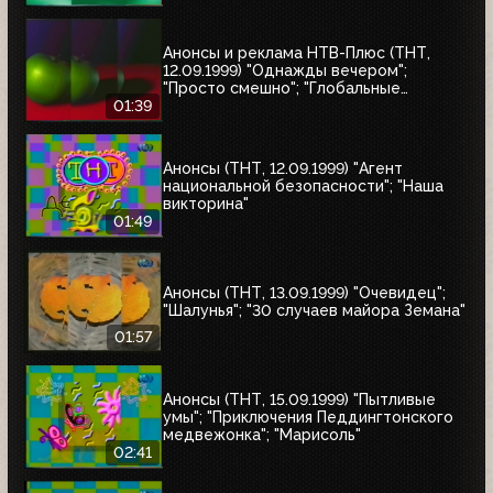
короли и свита"
Анонсы и реклама НТВ-Плюс (ТНТ,
12.09.1999) "Однажды вечером";
"Просто смешно"; "Глобальные
новости"
01:39
Анонсы (ТНТ, 12.09.1999) "Агент
национальной безопасности"; "Наша
викторина"
01:49
Анонсы (ТНТ, 13.09.1999) "Очевидец";
"Шалунья"; "30 случаев майора Земана"
01:57
Анонсы (ТНТ, 15.09.1999) "Пытливые
умы"; "Приключения Педдингтонского
медвежонка"; "Марисоль"
02:41