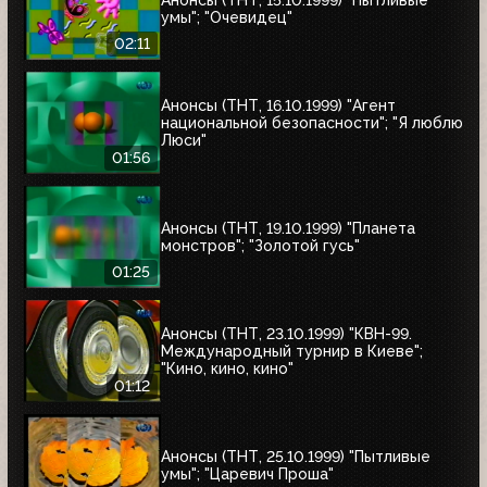
Анонсы (ТНТ, 15.10.1999) "Пытливые
умы"; "Очевидец"
02:11
Анонсы (ТНТ, 16.10.1999) "Агент
национальной безопасности"; "Я люблю
Люси"
01:56
Анонсы (ТНТ, 19.10.1999) "Планета
монстров"; "Золотой гусь"
01:25
Анонсы (ТНТ, 23.10.1999) "КВН-99.
Международный турнир в Киеве";
"Кино, кино, кино"
01:12
Анонсы (ТНТ, 25.10.1999) "Пытливые
умы"; "Царевич Проша"