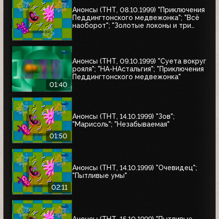
Анонсы (ТНТ, 08.10.1999) "Приключения
Педдингтонского медвежонка"; "Всё
наоборот"; "Золотые локоны и три
медведя"
Анонсы (ТНТ, 09.10.1999) "Суета вокруг
рояля"; "НА-НАстальгия"; "Приключения
Педдингтонского медвежонка"
01:40
Анонсы (ТНТ, 14.10.1999) "Зов";
"Марисоль"; "Незабываемая"
01:50
Анонсы (ТНТ, 14.10.1999) "Очевидец";
"Пытливые умы"
02:11