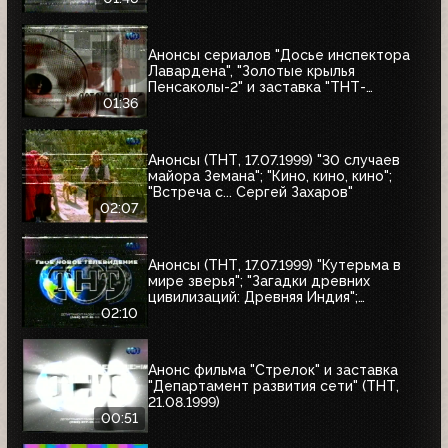
Анонсы сериалов "Досье инспектора
Лавардена", "Золотые крылья
Пенсаколы-2" и заставка "ТНТ-
Детектив" (ТНТ, 16.07.1999)
01:36
Анонсы (ТНТ, 17.07.1999) "30 случаев
майора Земана"; "Кино, кино, кино";
"Встреча с... Сергей Захаров"
02:07
Анонсы (ТНТ, 17.07.1999) "Кутерьма в
мире зверья"; "Загадки древних
цивилизаций: Древняя Индия";
"Очевидец"
02:10
Анонс фильма "Стрелок" и заставка
"Департамент развития сети" (ТНТ,
21.08.1999)
00:51