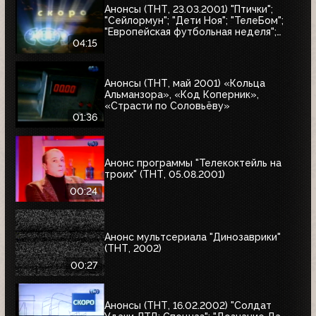
Анонсы (ТНТ, 23.03.2001) "Птички";
"Сейлормун"; "Дети Ноя"; "ТелеБом";
"Европейская футбольная неделя";
"Суперхоккей: Неделя НХЛ";
04:15
"Приключения Петрова и Васечкина";
"Няньки"
Анонсы (ТНТ, май 2001) «Кольца
Альманзора», «Код Коперник»,
«Страсти по Соловьёву»
01:36
Анонс программы "Телекоктейль на
троих" (ТНТ, 05.08.2001)
00:24
Анонс мультсериала "Динозаврики"
(ТНТ, 2002)
00:27
Анонсы (ТНТ, 16.02.2002) "Солдат