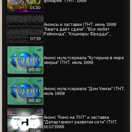
фонарей" (ТНТ, 1999)
01:30
Анонсы и заставки (ТНТ, июнь 1999)
"Квагга даёт сдачи"; "Все любят
Рэймонда"; "Кошмары Фредди";
"Шоссе в никуда"; "Взрыв"; "Страшный
07:39
суд"; "Моби Дик"
Анонс мультсериала "Кутерьма в мире
зверья" (ТНТ, июль 1999)
00:30
Анонс мультсериала "Дом Уимзи" (ТНТ,
июль 1999)
00:30
Анонс "Кино на ТНТ" и заставка
"Департамент развития сети" (ТНТ,
16.07.1999)
01:46