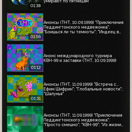
умирают по пятницам"
01:38
Анонсы (ТНТ, 10.09.1999) "Приключения
Педдингтонского медвежонка";
"Боишься ли ты темноты"; "Индеец в
Париже"
01:56
Анонс международного турнира
КВН-99 и заставки (ТНТ, 10.09.1999)
01:12
Анонсы (ТНТ, 11.09.1999) "Встреча с...
Ефим Шифрин"; "Глобальные новости";
"Шалунья"
01:31
Анонсы (ТНТ, 11.09.1999) "Приключения
Педдингтонского медвежонка";
"Просто смешно"; "КВН-99"; "Из жизни
женщины"; "Кино, кино, кино"; "НХЛ: