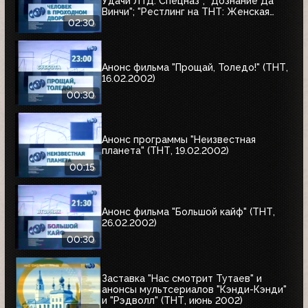
Удачи ЛТД: Спецназ"; "Дознание Да
Винчи"; "Рестлинг на ТНТ: Женская
лига"; "Человек в проходном дворе"
02:30
Анонс фильма "Прощай, Толедо!" (ТНТ,
16.02.2002)
00:30
Анонс программы "Неизвестная
планета" (ТНТ, 19.02.2002)
00:15
Анонс фильма "Большой кайф" (ТНТ,
26.02.2002)
00:30
Заставка "Нас смотрит Тутаев" и
анонсы мультсериалов "Кэнди-Кэнди"
и "Рэдволл" (ТНТ, июнь 2002)