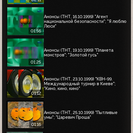
Анонсы (ТНТ, 16.10.1999) "Агент
национальной безопасности"; "Я люблю
Люси"
01:56
Анонсы (ТНТ, 19.10.1999) "Планета
монстров"; "Золотой гусь"
01:25
Анонсы (ТНТ, 23.10.1999) "КВН-99.
Международный турнир в Киеве";
"Кино, кино, кино"
01:12
Анонсы (ТНТ, 25.10.1999) "Пытливые
умы"; "Царевич Проша"
01:16