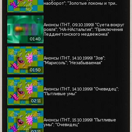
наоборот"; "Золотые локоны и три
медведя"
Анонсы (ТНТ, 09.10.1999) "Суета вокруг
рояля"; "НА-НАстальгия"; "Приключения
Педдингтонского медвежонка"
01:40
Анонсы (ТНТ, 14.10.1999) "Зов";
"Марисоль"; "Незабываемая"
01:50
Анонсы (ТНТ, 14.10.1999) "Очевидец";
"Пытливые умы"
02:11
Анонсы (ТНТ, 15.10.1999) "Пытливые
умы"; "Очевидец"
02:11