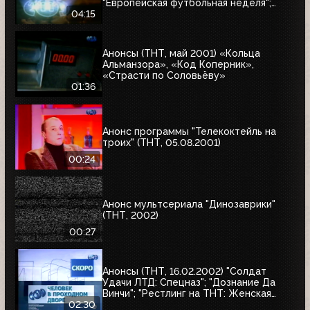
"Европейская футбольная неделя";
"Суперхоккей: Неделя НХЛ";
04:15
"Приключения Петрова и Васечкина";
"Няньки"
Анонсы (ТНТ, май 2001) «Кольца
Альманзора», «Код Коперник»,
«Страсти по Соловьёву»
01:36
Анонс программы "Телекоктейль на
троих" (ТНТ, 05.08.2001)
00:24
Анонс мультсериала "Динозаврики"
(ТНТ, 2002)
00:27
Анонсы (ТНТ, 16.02.2002) "Солдат
Удачи ЛТД: Спецназ"; "Дознание Да
Винчи"; "Рестлинг на ТНТ: Женская
лига"; "Человек в проходном дворе"
02:30