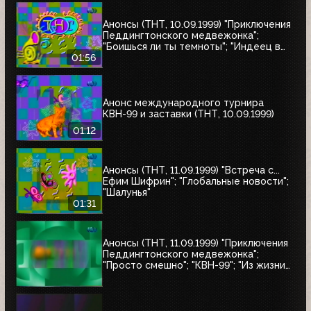
Анонсы (ТНТ, 10.09.1999) "Приключения
Педдингтонского медвежонка";
"Боишься ли ты темноты"; "Индеец в
Париже"
01:56
Анонс международного турнира
КВН-99 и заставки (ТНТ, 10.09.1999)
01:12
Анонсы (ТНТ, 11.09.1999) "Встреча с...
Ефим Шифрин"; "Глобальные новости";
"Шалунья"
01:31
Анонсы (ТНТ, 11.09.1999) "Приключения
Педдингтонского медвежонка";
"Просто смешно"; "КВН-99"; "Из жизни
женщины"; "Кино, кино, кино"; "НХЛ:
короли и свита"