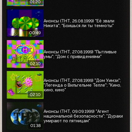
01:20
Анонсы (ТНТ, 26.08.1999) "Её звали
Никита"; "Боишься ли ты темноты"
00:49
Анонсы (ТНТ, 27.08.1999) "Пытливые
умы"; "Дом с привидениями"
02:10
Анонсы (ТНТ, 27.08.1999) "Дом Уимзи";
"Легенда о Вильгельме Телле"; "Кино,
кино, кино"
02:10
Анонсы (ТНТ, 09.09.1999) "Агент
национальной безопасности"; "Дураки
умирают по пятницам"
01:38