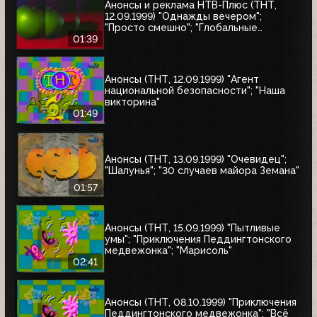
Анонсы и реклама НТВ-Плюс (ТНТ,
12.09.1999) "Однажды вечером";
"Просто смешно"; "Глобальные
новости"
01:39
Анонсы (ТНТ, 12.09.1999) "Агент
национальной безопасности"; "Наша
викторина"
01:49
Анонсы (ТНТ, 13.09.1999) "Очевидец";
"Шалунья"; "30 случаев майора Земана"
01:57
Анонсы (ТНТ, 15.09.1999) "Пытливые
умы"; "Приключения Педдингтонского
медвежонка"; "Марисоль"
02:41
Анонсы (ТНТ, 08.10.1999) "Приключения
Педдингтонского медвежонка"; "Всё