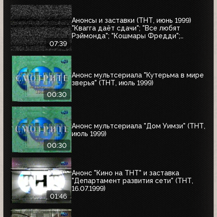
Анонсы и заставки (ТНТ, июнь 1999)
"Квагга даёт сдачи"; "Все любят
Рэймонда"; "Кошмары Фредди";
"Шоссе в никуда"; "Взрыв"; "Страшный
07:39
суд"; "Моби Дик"
Анонс мультсериала "Кутерьма в мире
зверья" (ТНТ, июль 1999)
00:30
Анонс мультсериала "Дом Уимзи" (ТНТ,
июль 1999)
00:30
Анонс "Кино на ТНТ" и заставка
"Департамент развития сети" (ТНТ,
16.07.1999)
01:46