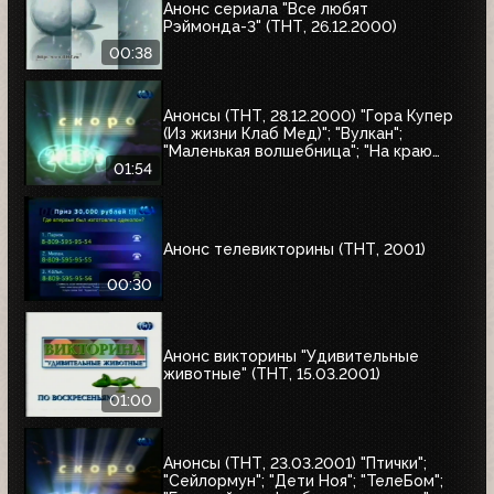
Анонс сериала "Все любят
Рэймонда-3" (ТНТ, 26.12.2000)
00:38
Анонсы (ТНТ, 28.12.2000) "Гора Купер
(Из жизни Клаб Мед)"; "Вулкан";
"Маленькая волшебница"; "На краю
Вселенной-2"
01:54
Анонс телевикторины (ТНТ, 2001)
00:30
Анонс викторины "Удивительные
животные" (ТНТ, 15.03.2001)
01:00
Анонсы (ТНТ, 23.03.2001) "Птички";
"Сейлормун"; "Дети Ноя"; "ТелеБом";