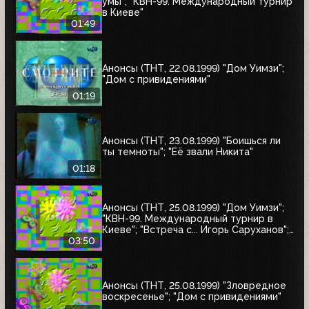
умы"; "КВН-99. Международный турнир
в Киеве"
01:49
Анонсы (ТНТ, 22.08.1999) "Дом Уимзи";
"Дом с привидениями"
01:19
Анонсы (ТНТ, 23.08.1999) "Боишься ли
ты темноты"; "Её звали Никита"
01:18
Анонсы (ТНТ, 25.08.1999) "Дом Уимзи";
"КВН-99. Международный турнир в
Киеве"; "Встреча с... Игорь Саруханов";
"Шифрин-театр"; "Остров Маккинси"
03:50
Анонсы (ТНТ, 25.08.1999) "Зловредное
воскресенье"; "Дом с привидениями"