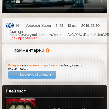
ТНТ
Volodich_Super
5495
13 июля 2016, 23:30
Скачать
http://www.youtube.com/channel/UC7XrA7JRaq8d5Ux1rW
Есть проблема?
0
Комментарии
Войдите
или
зарегистрируйтесь
, чтобы добавить
комментарий
Вход через Телеграм
Плейлист