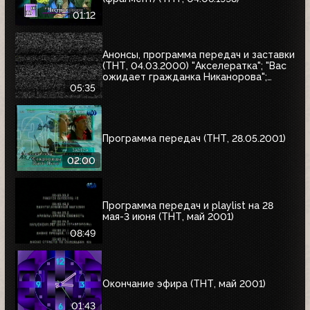
01:12
Анонсы, программа передач и заставки
(ТНТ, 04.03.2000) "Акселератка"; "Вас
ожидает гражданка Никанорова";
"Продлись, продлись, очарованье...";
05:35
"Сокровища Паго-Паго"
Программа передач (ТНТ, 28.05.2001)
02:00
Программа передач и playlist на 28
мая-3 июня (ТНТ, май 2001)
08:49
Окончание эфира (ТНТ, май 2001)
01:43