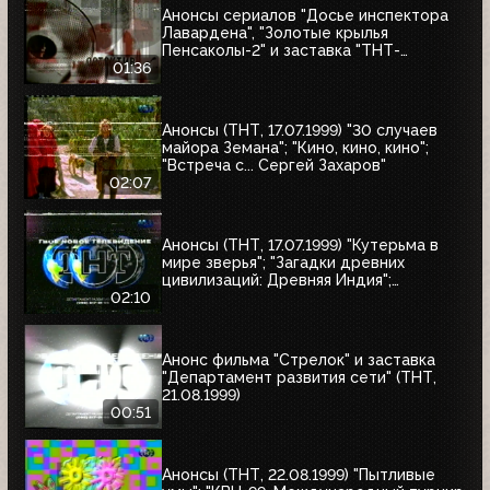
Анонсы сериалов "Досье инспектора
Лавардена", "Золотые крылья
Пенсаколы-2" и заставка "ТНТ-
Детектив" (ТНТ, 16.07.1999)
01:36
Анонсы (ТНТ, 17.07.1999) "30 случаев
майора Земана"; "Кино, кино, кино";
"Встреча с... Сергей Захаров"
02:07
Анонсы (ТНТ, 17.07.1999) "Кутерьма в
мире зверья"; "Загадки древних
цивилизаций: Древняя Индия";
"Очевидец"
02:10
Анонс фильма "Стрелок" и заставка
"Департамент развития сети" (ТНТ,
21.08.1999)
00:51
Анонсы (ТНТ, 22.08.1999) "Пытливые