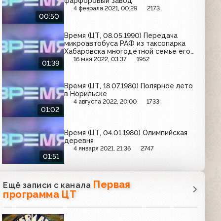
фарфоровый завод
4 февраля 2021, 00:29
2173
00:50
Время (ЦТ, 08.05.1990) Передача
микроавтобуса РАФ из таксопарка
Хабаровска многодетной семье его
сотрудника
16 мая 2022, 03:37
1952
01:39
Время (ЦТ, 18.07.1980) Полярное лето
в Норильске
4 августа 2022, 20:00
1733
01:02
Время (ЦТ, 04.01.1980) Олимпийская
деревня
4 января 2021, 21:36
2747
01:51
Первая
Ещё записи с канала
программа ЦТ