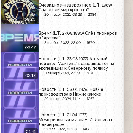
Очевидное-невероятное (ЦТ, 1989)
Спасёт ли мир красота?
20 января 2021, 03:23
2384
58:20
Время (ЦТ, 27.09.1990) Слёт пионеров
в "Артеке"
2 ноября 2022, 22:00
1570
02:47
Новости (ЦТ, 23.08.1977) Атомный
ледокол "Арктика" возвращается из
экспедиции к Северному полюсу
11 января 2021, 23:19
2731
03:12
Новости (ЦТ, 03.01.1979) Новые
производства в Нижнекамске
29 января 2024, 14:14
1267
Новости (ЦТ, 21.04.1977)
Мемориальный музей В. И. Ленина в
Ленинграде
16 мая 2022, 03:30
1462
01:41