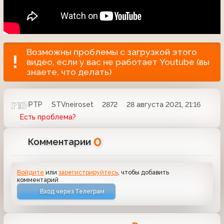
Возможны проблемы с загрузкой этого
видео, если у вас не работает Youtube (вы
знаете, что делать)
РТР
STVneiroset
2872
28 августа 2021, 21:16
Есть проблема?
0
Комментарии
Войдите
или
зарегистрируйтесь
, чтобы добавить
комментарий
Вход через Телеграм