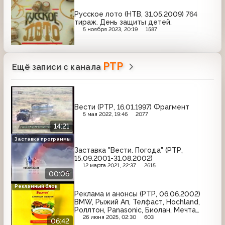
Русское лото (НТВ, 31.05.2009) 764
тираж. День защиты детей.
5 ноября 2023, 20:19
1587
РТР
Ещё записи с канала
Вести (РТР, 16.01.1997) Фрагмент
5 мая 2022, 19:46
2077
14:21
Заставка программы
Заставка "Вести. Погода" (РТР,
15.09.2001-31.08.2002)
12 марта 2021, 22:37
2615
00:06
Рекламный блок
Реклама и анонсы (РТР, 06.06.2002)
BMW, Рыжий Ап, Телфаст, Hochland,
Роллтон, Panasonic, Биолан, Мечта
хозяйки, Принцесса Ява, Три
26 июня 2025, 02:30
603
06:42